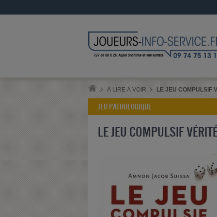
À LIRE À VOIR
LE JEU COMPULSIF 
JEU PATHOLOGIQUE
LE JEU COMPULSIF VÉRI