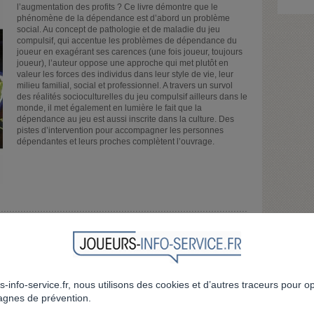
l’augmentation des profits ? Ce livre démontre que le
phénomène de la dépendance est d’abord un problème
social. Au concept de pathologie et de maladie du jeu
compulsif, qui accentue les problèmes de dépendance du
joueur en exagérant ses carences (une fois joueur, toujours
joueur), l’auteur oppose une approche qui met plutôt en
valeur les forces des individus dans leur style de vie, leur
milieu familial, social et professionnel. A travers un survol
des réalités socioculturelles du jeu compulsif ailleurs dans le
monde, il met également en lumière le fait que la
dépendance au jeu est aussi inscrite dans la culture. Des
pistes d’intervention pour accompagner les personnes
dépendantes et leurs proches complètent l’ouvrage.
RETOUR À LA LISTE
s-info-service.fr, nous utilisons des cookies et d’autres traceurs pour o
gnes de prévention.