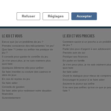
Refuser
Réglages
Accepter
LE JEU ET VOUS
LE JEU ET VOS PROCHES
Est-ce que j'ai un problème de jeu ?
Comment savoir si un proche a un problè
de jeu ?
Prendre conscience des mécanismes "en jeu"
Parler des jeux d'argent à son adolescent
Que faire ? Limiter ou arrêter ma pratique de
jeu ?
Prendre soin de soi
5 conseils pour garder le contrôle du jeu
Protéger ses finances
Je n’en peux plus, je ne sais vraiment plus
En parler en famille
quoi faire
Je n’en peux plus, je ne sais vraiment plu
Quelques éléments clés pour arrêter
quoi faire
Se faire interdire ou exclure des casinos et
Se faire aider
sites de jeux
Ouvrir le dialogue pour mieux se compren
En cas de reprise du jeu
Encourager le joueur à se faire aider
Se faire aider
Soutenir le joueur qui arrête
Conseils de gestion
Il ne veut pas arrêter, qu’est ce que je pe
Se faire aider pour redresser votre situation
faire ?
financière
Surendettement