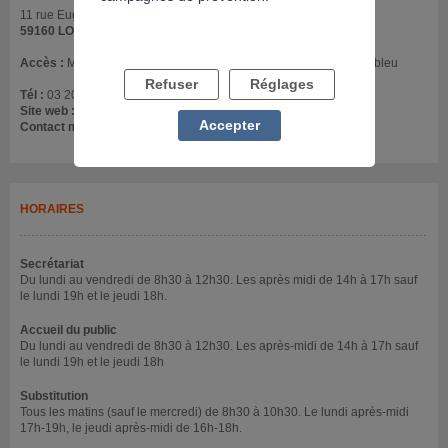
11 rue Eugène Varlin
59160 LOMME
Accès :
Maison reconnaissable par ses briques de nuances vert/bleu
Refuser
Réglages
Tél :
03 20 08 16 61
Site web :
www.cedragir.fr
Accepter
Contact mail :
accueil.lille@cedragir.fr
HORAIRES
Secrétariat
Du lundi au vendredi de 8h30 à 12h30. Les après midi de 14h à 17h sauf
le lundi 19h et le jeudi 18h.
Accueil du public
Du lundi au vendredi de 8h30 à 12h30. Les après-midi de 14h à 17h sauf
le lundi 19h et le jeudi 18h
Substitution
Tous les matins (sauf le mercredi) de 8h30 à 10h30. Le lundi après-midi
17h-19h, le jeudi après-midi de 16h-18h.