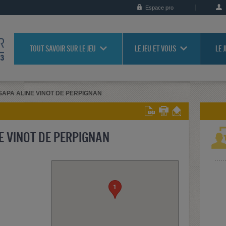
Espace pro
TOUT SAVOIR SUR LE JEU
LE JEU ET VOUS
LE 
APA ALINE VINOT DE PERPIGNAN
E VINOT DE PERPIGNAN
1