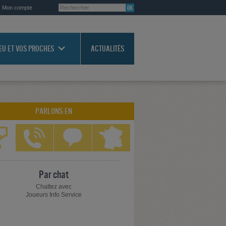
Mon compte
JEU ET VOS PROCHES
ACTUALITÉS
PARLONS-EN
Par chat
Chattez avec
Joueurs Info Service