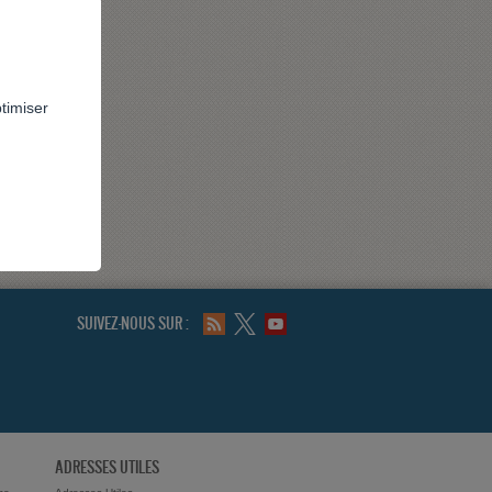
ptimiser
SUIVEZ-NOUS SUR :
ADRESSES UTILES