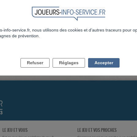
SOIN
s-info-service.fr, nous utilisons des cookies et d’autres traceurs pour o
Consultation médicale
gnes de prévention.
Soutien individuel (usager et/ou entourage)
d'autres publics.
RETOUR À LA LISTE
.fr
Refuser
Réglages
Accepter
LE JEU ET VOUS
LE JEU ET VOS PROCHES