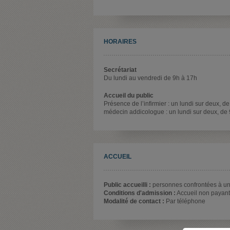
HORAIRES
Secrétariat
Du lundi au vendredi de 9h à 17h
Accueil du public
Présence de l’infirmier : un lundi sur deux,
médecin addicologue : un lundi sur deux, de
ACCUEIL
Public accueilli :
personnes confrontées à une
Conditions d'admission :
Accueil non payant
Modalité de contact :
Par téléphone