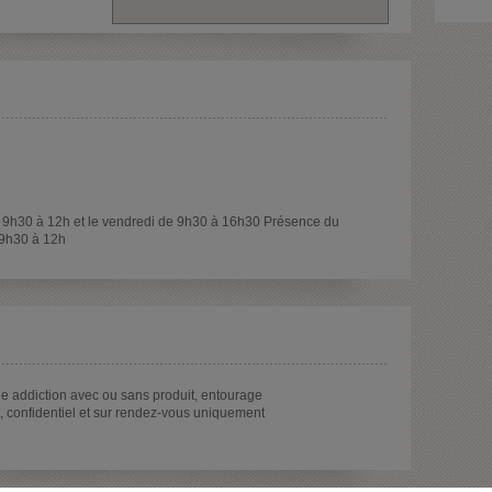
 de 9h30 à 12h et le vendredi de 9h30 à 16h30 Présence du
 9h30 à 12h
 addiction avec ou sans produit, entourage
, confidentiel et sur rendez-vous uniquement