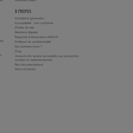
me
Adresses Utiles
À PROPOS
Conditions générales
Accessibilité : non conforme
s
Charte du site
Mentions légales
Rapports d'observation ADALIS
dre
Politique de confidentialité
Qui sommes-nous ?
Chat
ux
Joueurs info service accessible aux personnes
sourdes et malentendantes
Nos documentations
Nous contacter