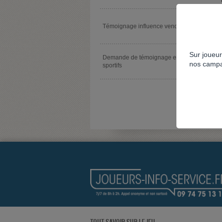
Témoignage influence vendredi 13
Sur joueur
Demande de témoignage enquête paris
nos campa
sportifs