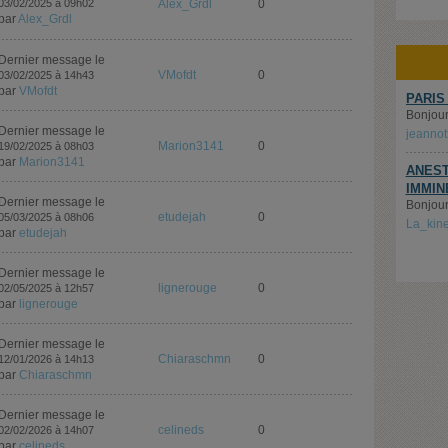
03/02/2025 à 09h02
Alex_Grdl
0
par
Alex_Grdl
Dernier message le
VMofdt
0
03/02/2025 à 14h43
par
VMofdt
PARIS
Bonjour.
Dernier message le
jeanno
Marion3141
0
19/02/2025 à 08h03
par
Marion3141
ANEST
IMMIN
Dernier message le
Bonjour,
etudejah
0
05/03/2025 à 08h06
La_kin
par
etudejah
Dernier message le
lignerouge
0
02/05/2025 à 12h57
par
lignerouge
Dernier message le
Chiaraschmn
0
12/01/2026 à 14h13
par
Chiaraschmn
Dernier message le
celineds
0
02/02/2026 à 14h07
par
celineds