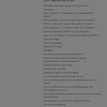
TOUT SAVOIR SUR LE JEU
Définition des jeux d’argent et de hasard
Historique
Jeux d'argent : connaissez-vous vraiment les
règles ?
Paris sportifs : comment éviter de finir hors-jeu ?
Poker : avez-vous toutes les cartes en main ?
Paris hippiques : comment éviter de s'emballer ?
Quand le gaming devient un jeu d'argent ...
Jeux de pur hasard : comment ne pas s'y perdre ?
Jeux de tirage
Jeux de grattage
Machines à sous
Roulette
Qu’est-ce que le jeu problématique ?
Quels sont les facteurs associés au jeu
problématique ou pathologique ?
L’indépendance des tours
L’illusion de contrôle
L’espoir de gain et le quasi-gain
Les superstitions et les rituels de jeu
Les conséquences du jeu problématique pour le
joueur
Les conséquences du jeu problématique sur
l’entourage du joueur
Une réglementation ancienne basée sur un principe
de prohibition
Les mesures de prévention règlementées
Les auto-exclusions