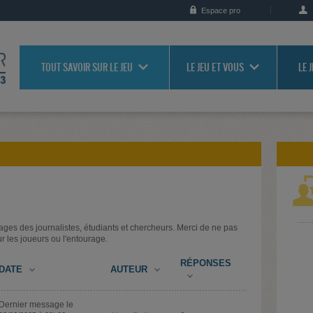
Espace pro
TOUT SAVOIR SUR LE JEU
LE JEU ET VOUS
LE 
ges des journalistes, étudiants et chercheurs. Merci de ne pas
r les joueurs ou l'entourage.
RÉPONSES
DATE
AUTEUR
Dernier message le