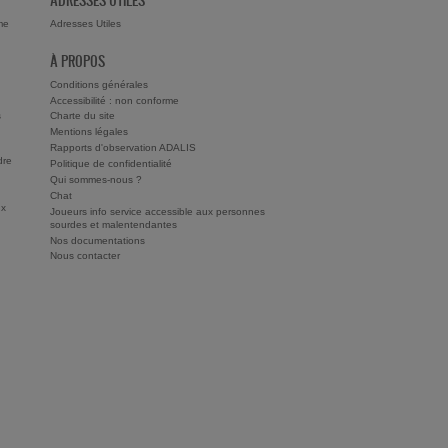
ADRESSES UTILES
me
Adresses Utiles
À PROPOS
Conditions générales
Accessibilité : non conforme
s
Charte du site
Mentions légales
Rapports d'observation ADALIS
dre
Politique de confidentialité
Qui sommes-nous ?
Chat
ux
Joueurs info service accessible aux personnes
sourdes et malentendantes
Nos documentations
Nous contacter