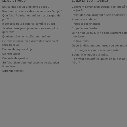
LE JEU ET VOUS
LE JEU ET VOS PROCHES
Est-ce que j'ai un problème de jeu ?
Comment savoir si un proche a un problè
de jeu ?
Prendre conscience des mécanismes "en jeu"
Parler des jeux d'argent à son adolescent
Que faire ? Limiter ou arrêter ma pratique de
jeu ?
Prendre soin de soi
5 conseils pour garder le contrôle du jeu
Protéger ses finances
Je n’en peux plus, je ne sais vraiment plus
En parler en famille
quoi faire
Je n’en peux plus, je ne sais vraiment plu
Quelques éléments clés pour arrêter
quoi faire
Se faire interdire ou exclure des casinos et
Se faire aider
sites de jeux
Ouvrir le dialogue pour mieux se compren
En cas de reprise du jeu
Encourager le joueur à se faire aider
Se faire aider
Soutenir le joueur qui arrête
Conseils de gestion
Il ne veut pas arrêter, qu’est ce que je pe
Se faire aider pour redresser votre situation
faire ?
financière
Surendettement