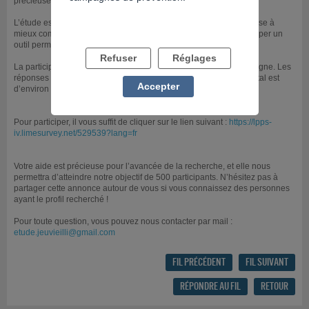
précieuse pour nous !
L’étude est financée par l’Agence Nationale de la Recherche et vise à
mieux comprendre comment pensent les joueurs, afin de développer un
outil permettant d’étudier l’intensité du jeu.
Refuser
Réglages
La participation consiste à remplir trois courts questionnaires en ligne. Les
réponses sont entièrement anonymes et le temps de passation total est
Accepter
d’environ 10 à 15 minutes.
Pour participer, il vous suffit de cliquer sur le lien suivant :
https://lpps-
iv.limesurvey.net/529539?lang=fr
Votre aide est précieuse pour l’avancée de la recherche, et elle nous
permettra d’atteindre notre objectif de 500 participants. N’hésitez pas à
partager cette annonce autour de vous si vous connaissez des personnes
ayant le profil recherché !
Pour toute question, vous pouvez nous contacter par mail :
etude.jeuvieilli@gmail.com
FIL PRÉCÉDENT
FIL SUIVANT
RÉPONDRE AU FIL
RETOUR