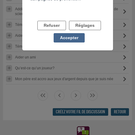
Addictions, le désordre du siècle, dossier du CNRS (carnets de
science)
Témoignage Saisie Huissier pour dette
Refuser
Réglages
Aide pour faire bannir un joueur
Accepter
Témoignages positifs ?
Aider un ami
Qu’est-ce qu’un joueur?
Mon père est accro aux jeux d'argent depuis que je suis née
<<
<
>
>>
CRÉEZ VOTRE FIL DE DISCUSSION
RETOUR