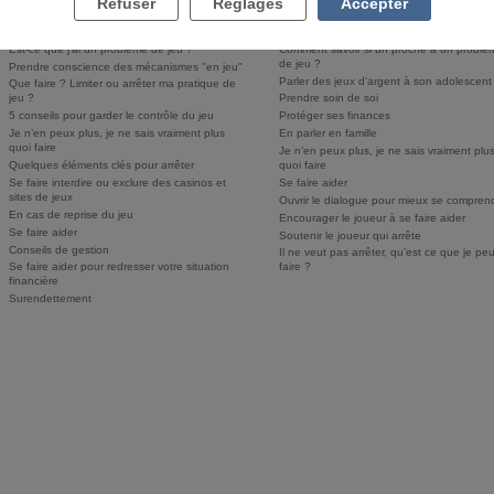
Refuser
Réglages
Accepter
LE JEU ET VOUS
LE JEU ET VOS PROCHES
Est-ce que j'ai un problème de jeu ?
Comment savoir si un proche a un problè
de jeu ?
Prendre conscience des mécanismes "en jeu"
Parler des jeux d'argent à son adolescent
Que faire ? Limiter ou arrêter ma pratique de
jeu ?
Prendre soin de soi
5 conseils pour garder le contrôle du jeu
Protéger ses finances
Je n’en peux plus, je ne sais vraiment plus
En parler en famille
quoi faire
Je n’en peux plus, je ne sais vraiment plu
Quelques éléments clés pour arrêter
quoi faire
Se faire interdire ou exclure des casinos et
Se faire aider
sites de jeux
Ouvrir le dialogue pour mieux se compren
En cas de reprise du jeu
Encourager le joueur à se faire aider
Se faire aider
Soutenir le joueur qui arrête
Conseils de gestion
Il ne veut pas arrêter, qu’est ce que je pe
Se faire aider pour redresser votre situation
faire ?
financière
Surendettement