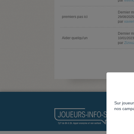
par
vivim
Dernier m
premiers pas ici
29/08/2025
par
xavie
Dernier m
Aider quelqu'un
10/01/2023
par
Zizou
Sur joueur
nos campa