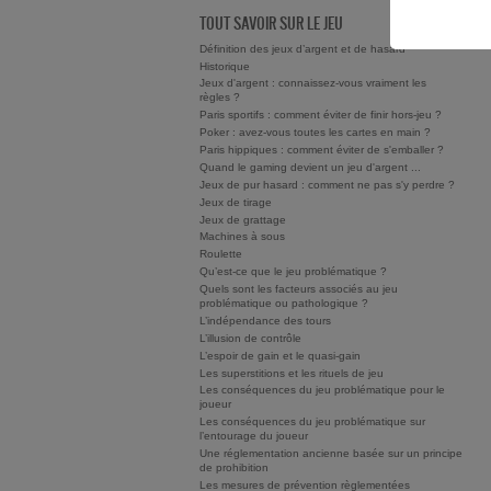
TOUT SAVOIR SUR LE JEU
Définition des jeux d’argent et de hasard
Historique
Jeux d'argent : connaissez-vous vraiment les
règles ?
Paris sportifs : comment éviter de finir hors-jeu ?
Poker : avez-vous toutes les cartes en main ?
Paris hippiques : comment éviter de s'emballer ?
Quand le gaming devient un jeu d'argent ...
Jeux de pur hasard : comment ne pas s'y perdre ?
Jeux de tirage
Jeux de grattage
Machines à sous
Roulette
Qu’est-ce que le jeu problématique ?
Quels sont les facteurs associés au jeu
problématique ou pathologique ?
L’indépendance des tours
L’illusion de contrôle
L’espoir de gain et le quasi-gain
Les superstitions et les rituels de jeu
Les conséquences du jeu problématique pour le
joueur
Les conséquences du jeu problématique sur
l’entourage du joueur
Une réglementation ancienne basée sur un principe
de prohibition
Les mesures de prévention règlementées