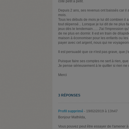
coté petit à petit.
Depuis 2 ans, ses revenus ont baissés car il 
mois.
Tous les débuts de mois je lui dit combien il a
tout dépensé... Lorsque je lui dit de ne plus
jeux dès le lendemain...... J'ai l'impression qu
de ne plus en dormir. Il est en train de dilapi
maison à économiser pour les enfants ou les
payer avec cet argent, nous qui ne voyageons
Il est persuadé que ce n'est pas grave, que j’ex
Puisque faire ses comptes ne sert à rien, que 
Je pense sérieusement à le quitter si rien ne
Merci
3 RÉPONSES
Profil supprimé
- 19/02/2019 à 13h47
Bonjour Mathilda,
Vous pouvez peut être essayer de l'amener à vo