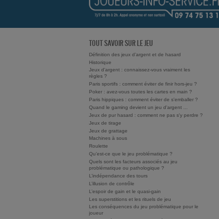
TOUT SAVOIR SUR LE JEU
Définition des jeux d’argent et de hasard
Historique
Jeux d'argent : connaissez-vous vraiment les
règles ?
Paris sportifs : comment éviter de finir hors-jeu ?
Poker : avez-vous toutes les cartes en main ?
Paris hippiques : comment éviter de s'emballer ?
Quand le gaming devient un jeu d'argent ...
Jeux de pur hasard : comment ne pas s'y perdre ?
Jeux de tirage
Jeux de grattage
Machines à sous
Roulette
Qu’est-ce que le jeu problématique ?
Quels sont les facteurs associés au jeu
problématique ou pathologique ?
L’indépendance des tours
L’illusion de contrôle
L’espoir de gain et le quasi-gain
Les superstitions et les rituels de jeu
Les conséquences du jeu problématique pour le
joueur