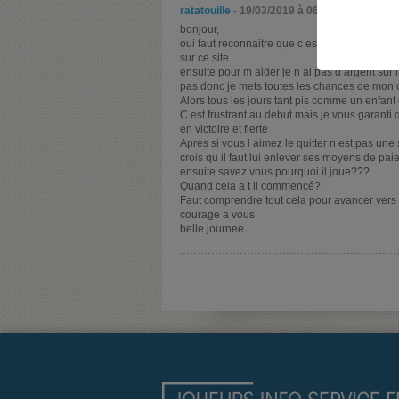
ratatouille
- 19/03/2019 à 06h59
bonjour,
oui faut reconnaitre que c est une maladie , j
sur ce site
ensuite pour m aider je n ai pas d argent sur m
pas donc je mets toutes les chances de mon 
Alors tous les jours tant pis comme un enfant
C est frustrant au debut mais je vous garanti q
en victoire et fierte
Apres si vous l aimez le quitter n est pas une 
crois qu il faut lui enlever ses moyens de paiem
ensuite savez vous pourquoi il joue???
Quand cela a t il commencé?
Faut comprendre tout cela pour avancer vers
courage a vous
belle journee