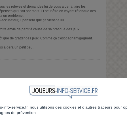
tous les relevés et demandez lui de vous aider à faire les
penses qu'il fait par mois. Et peut être en voyant l'étendue des
y a un problème.
 accusateur, il pensera que ça vient de lui.
votre envie de partir à cause de sa pratique des jeux.
utôt que de gratter des jeux. Comme ça c'est gagnant/gagnant.
s aidera un petit peu.
re car je dépense beaucoup plus d'argent dans les jeux.
nt est malade, l'addiction aux jeux est une maladie très difficile a
e et ca doit etre le cheminement qu'il doit faire.
s-info-service.fr, nous utilisons des cookies et d’autres traceurs pour o
gnes de prévention.
ous souhaite du courage