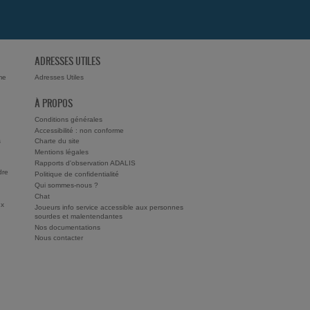
ADRESSES UTILES
me
Adresses Utiles
À PROPOS
Conditions générales
Accessibilité : non conforme
s
Charte du site
Mentions légales
Rapports d'observation ADALIS
dre
Politique de confidentialité
Qui sommes-nous ?
Chat
ux
Joueurs info service accessible aux personnes
sourdes et malentendantes
Nos documentations
Nous contacter