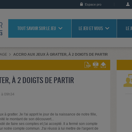
Espace pro
TOUT SAVOIR SUR LE JEU
LE JEU ET VOUS
LE 
RAGE
ACCRO AUX JEUX À GRATTER, À 2 DOIGTS DE PARTIR
ER, À 2 DOIGTS DE PARTIR
9 à 09h34
à gratter. Je l'ai apprit le jour de la naissance de notre fille,
nité le montant de son découvert...
andé de faire ses comptes et j'ai accepté. Il a fermé son compte
r notre compte commun. J'ai réussi à lui mettre de l'argent de