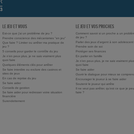
LE JEU ET VOUS
LE JEU ET VOS PROCHES
Est-ce que j'ai un problème de jeu ?
Comment savoir si un proche a un problè
de jeu ?
Prendre conscience des mécanismes "en jeu"
Parler des jeux d'argent à son adolescent
Que faire ? Limiter ou arrêter ma pratique de
jeu ?
Prendre soin de soi
5 conseils pour garder le contrôle du jeu
Protéger ses finances
Je n’en peux plus, je ne sais vraiment plus
En parler en famille
quoi faire
Je n’en peux plus, je ne sais vraiment plu
Quelques éléments clés pour arrêter
quoi faire
Se faire interdire ou exclure des casinos et
Se faire aider
sites de jeux
Ouvrir le dialogue pour mieux se compren
En cas de reprise du jeu
Encourager le joueur à se faire aider
Se faire aider
Soutenir le joueur qui arrête
Conseils de gestion
Il ne veut pas arrêter, qu’est ce que je pe
Se faire aider pour redresser votre situation
faire ?
financière
Surendettement