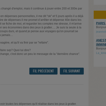
a changé d'emploi, mais il continue à jouer entre 200 et 300e par
 en dépenses personnelles, il me dit "ok" et 5 jours après il a déjà
 faire de dépenses il me promet d’arrêter et dépense 40e dans les
PARIS
'il se fiche de moi, et regarder les comptes me stresse, il m'arrive
Bonjour.
der ses économies dans des jeux à gratter..... Je suis la seule à la
 coups durs, et quand je pense aux voyages qu'on pourrait se
jeanno
 jamais....
ANEST
agère, et qu'il va finir par se "refaire".
IMMIN
Bonjour,
faire svp? Quoi lui dire?
La_kin
 change, c'est donc un peu le message de la "dernière chance".
FIL PRÉCÉDENT
FIL SUIVANT
ir toutes les dépenses qu'il réalise dans les jeux à gratter.