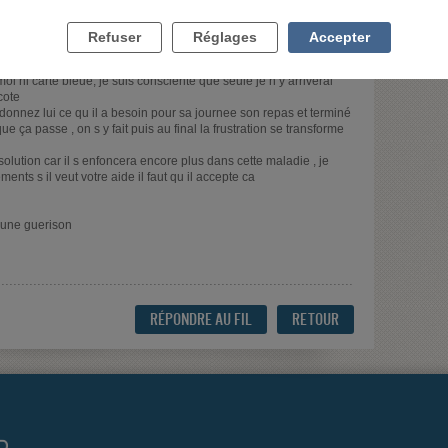
Refuser
Réglages
Accepter
 avais ce pb moi aussi et d abord j ai trouve une aide formidable
oi ni carte bleue, je suis consciente que seule je n y arriverai
cote
 donnez lui ce qu il a besoin pour sa journee son repas et terminé
ue ça passe , on s y fait puis au final la frustration se transforme
solution car il s enfoncera encore plus dans cette maladie , je
ents s il veut votre aide il faut qu il accepte ca
 une guerison
RÉPONDRE AU FIL
RETOUR