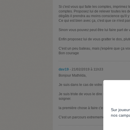
Si c'est vous qui faite les comptes, imprimez 
comptes. Proposez lui de relever toutes les dé
dégâts il prendra au moins conscience qu'il 
Ce qui est bien avec ça, c'est que ce n'est pas
Sinon vous pouvez peut être lui faire part de 
Enfin proposez lui de vous gratter le dos, pl
C'est un peu bateau, mais j'espère que ça vou
Bon courage
dav19
- 21/02/2019 à 11h33
Bonjour Mathilda,
Je suis dans le cas de votre conjoint voir pi
Je suis triste de vous le dire mais votre conjoi
soigner.
la première chose à faire c'est de le reconnaitr
Sur joueur
nos campa
C'est un parcours extremement difficile, je v