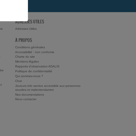
ADRESSES UTILES
me
Adresses Utiles
À PROPOS
Conditions générales
Accessibilité : non conforme
s
Charte du site
Mentions légales
Rapports d'observation ADALIS
dre
Politique de confidentialité
Qui sommes-nous ?
Chat
ux
Joueurs info service accessible aux personnes
sourdes et malentendantes
Nos documentations
Nous contacter