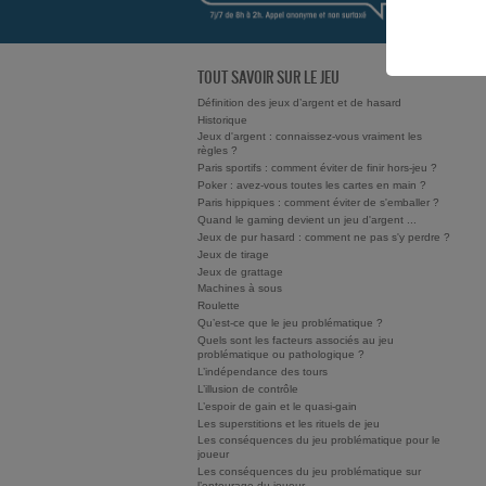
TOUT SAVOIR SUR LE JEU
Définition des jeux d’argent et de hasard
Historique
Jeux d'argent : connaissez-vous vraiment les
règles ?
Paris sportifs : comment éviter de finir hors-jeu ?
Poker : avez-vous toutes les cartes en main ?
Paris hippiques : comment éviter de s'emballer ?
Quand le gaming devient un jeu d'argent ...
Jeux de pur hasard : comment ne pas s'y perdre ?
Jeux de tirage
Jeux de grattage
Machines à sous
Roulette
Qu’est-ce que le jeu problématique ?
Quels sont les facteurs associés au jeu
problématique ou pathologique ?
L’indépendance des tours
L’illusion de contrôle
L’espoir de gain et le quasi-gain
Les superstitions et les rituels de jeu
Les conséquences du jeu problématique pour le
joueur
Les conséquences du jeu problématique sur
l’entourage du joueur