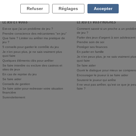
Refuser
Réglages
Accepter
LE JEU ET VOUS
LE JEU ET VOS PROCHES
Est-ce que j'ai un problème de jeu ?
Comment savoir si un proche a un problè
de jeu ?
Prendre conscience des mécanismes "en jeu"
Parler des jeux d'argent à son adolescent
Que faire ? Limiter ou arrêter ma pratique de
jeu ?
Prendre soin de soi
5 conseils pour garder le contrôle du jeu
Protéger ses finances
Je n’en peux plus, je ne sais vraiment plus
En parler en famille
quoi faire
Je n’en peux plus, je ne sais vraiment plu
Quelques éléments clés pour arrêter
quoi faire
Se faire interdire ou exclure des casinos et
Se faire aider
sites de jeux
Ouvrir le dialogue pour mieux se compren
En cas de reprise du jeu
Encourager le joueur à se faire aider
Se faire aider
Soutenir le joueur qui arrête
Conseils de gestion
Il ne veut pas arrêter, qu’est ce que je pe
Se faire aider pour redresser votre situation
faire ?
financière
Surendettement