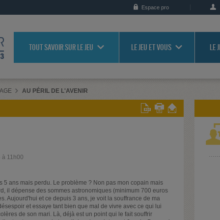
Espace pro
TOUT SAVOIR SUR LE JEU
LE JEU ET VOUS
LE 
RAGE
AU PÉRIL DE L'AVENIR
4 à 11h00
puis 5 ans mais perdu. Le problème ? Non pas mon copain mais
ard, il dépense des sommes astronomiques (minimum 700 euros
es. Aujourd'hui et ce depuis 3 ans, je voit la souffrance de ma
ésespoir et essaye tant bien que mal de vivre avec ce qui lui
olères de son mari. Là, déjà est un point qui le fait souffrir