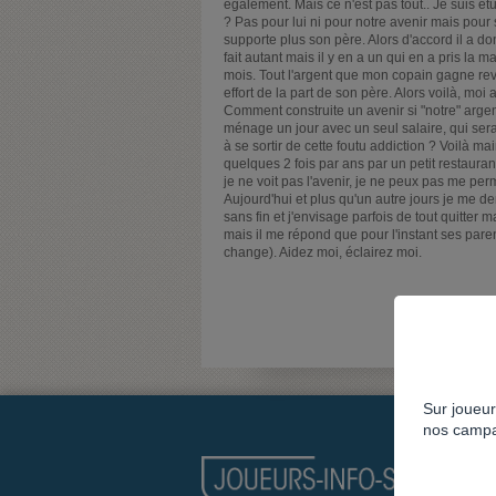
également. Mais ce n'est pas tout.. Je suis é
? Pas pour lui ni pour notre avenir mais pou
supporte plus son père. Alors d'accord il a d
fait autant mais il y en a un qui en a pris l
mois. Tout l'argent que mon copain gagne re
effort de la part de son père. Alors voilà, moi
Comment construite un avenir si "notre" arge
ménage un jour avec un seul salaire, qui se
à se sortir de cette foutu addiction ? Voilà 
quelques 2 fois par ans par un petit restaurant
je ne voit pas l'avenir, je ne peux pas me perm
Aujourd'hui et plus qu'un autre jours je me 
sans fin et j'envisage parfois de tout quitter 
mais il me répond que pour l'instant ses paren
change). Aidez moi, éclairez moi.
Sur joueur
nos campa