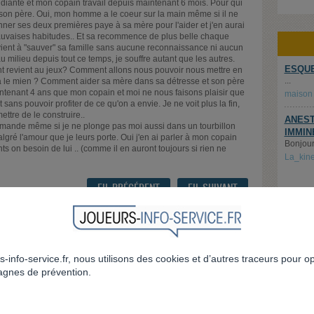
tudiante et mon copain travail depuis maintenant 6 mois. Pour qui
r son père. Oui, mon homme a le coeur sur la main même si il ne
onner ses deux premières paye à sa mère pour l'aider et j'en aurai
a mauvaises habitudes.. Et sa recommence de plus belle chaque
vient à "sauver" sa famille sans aucune reconnaissance ni aucun
 au milieu depuis tout ce temps, je souffre autant que les autres.
ESQUE
nt revient au jeux? Comment allons nous pouvoir nous mettre en
...
ra le mien ? Comment aider sa mère dans sa détresse et son père
maintenant 4 ans que mon copain et moi ne nous faisons plaisir que
maison
 sans pouvoir profiter de ce qu'on a envie. Je ne voit plus la fin,
ettre de le construire..
ANEST
demande même si je ne plonge pas moi aussi dans un tourbillon
IMMIN
malgré l'amour que je leurs porte. Oui j'en ai parler à mon copain
Bonjour,
ts on besoin de lui .. (comme il en auront toujours si rien ne
La_kin
FIL PRÉCÉDENT
FIL SUIVANT
RÉPONDRE AU FIL
RETOUR
s-info-service.fr, nous utilisons des cookies et d’autres traceurs pour o
gnes de prévention.