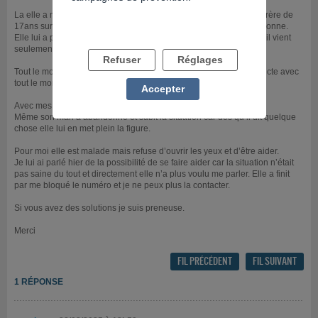
La elle a même pris de l’argent sur le compte jeune de mon petit frère de
17ans sur lequel elle a procuration sans rien ne demander à personne.
Elle lui a pris de l’argent tous les jours depuis vendredi dernier et il vient
seulement de s’en rendre compte.
Refuser
Réglages
Tout le monde est en train de s’éloigner d’elle car elle devient infecte avec
tout le monde.
Accepter
Avec mes sœurs et frères on ne sait plus quoi faire.
Même son mari a abandonné et subit la situation car dès qu’il dit quelque
chose elle lui en met plein la figure.
Pour moi elle est malade mais refuse d’ouvrir les yeux et d’être aider.
Je lui ai parlé hier de la possibilité de se faire aider car la situation n’était
pas saine du tout et directement elle n’a plus voulu me parler. Elle a finit
par me bloqué le numéro et je ne peux plus la contacter.
Si vous avez des solutions je suis preneuse.
Merci
FIL PRÉCÉDENT
FIL SUIVANT
1 RÉPONSE