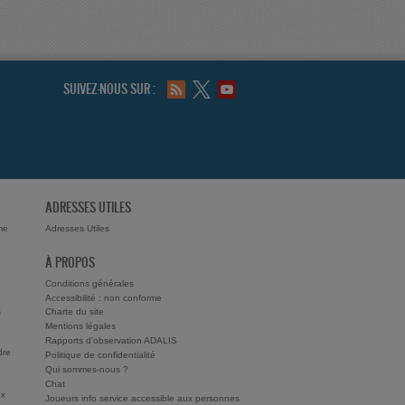
SUIVEZ-NOUS SUR :
ADRESSES UTILES
me
Adresses Utiles
À PROPOS
Conditions générales
Accessibilité : non conforme
s
Charte du site
Mentions légales
Rapports d'observation ADALIS
dre
Politique de confidentialité
Qui sommes-nous ?
Chat
ux
Joueurs info service accessible aux personnes