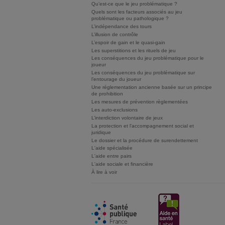
Qu’est-ce que le jeu problématique ?
Quels sont les facteurs associés au jeu
problématique ou pathologique ?
L’indépendance des tours
L’illusion de contrôle
L’espoir de gain et le quasi-gain
Les superstitions et les rituels de jeu
Les conséquences du jeu problématique pour le
joueur
Les conséquences du jeu problématique sur
l’entourage du joueur
Une réglementation ancienne basée sur un principe
de prohibition
Les mesures de prévention règlementées
Les auto-exclusions
L’interdiction volontaire de jeux
La protection et l’accompagnement social et
juridique
Le dossier et la procédure de surendettement
L'aide spécialisée
L'aide entre pairs
L'aide sociale et financière
À lire à voir