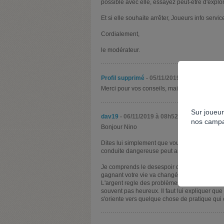
possible avec elle, essayez peut-être d'explor
Et si elle souhaite arrêter, Joueurs info servic
Cordialement,
le modérateur.
Profil supprimé
- 05/11/2019 à 19h43
Merci pour vos conseils, mais je ne sais pas c
Sur joueur
dav19
- 06/11/2019 à 08h52
nos campa
Bonjour Nino
Dites lui simplement que vous savez, ne la ju
conduite dangereuse peut anéantir vos vies a 
Je comprends le desespoir de votre mere. Vivr
gagnant votre vie va changé et tout avec.
L'argent regle des problèmes mais ne change
souvent pas heureux. Il faut lui expliquer que 
s'oriente vers quelque chose de pratique qu