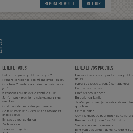
RÉPONDRE AU FIL
RETOUR
LE JEU ET VOUS
LE JEU ET VOS PROCHES
Est-ce que j'ai un problème de jeu ?
Comment savoir si un proche a un problè
de jeu ?
Prendre conscience des mécanismes "en jeu"
Parler des jeux d'argent à son adolescent
Que faire ? Limiter ou arrêter ma pratique de
jeu ?
Prendre soin de soi
5 conseils pour garder le contrôle du jeu
Protéger ses finances
Je n’en peux plus, je ne sais vraiment plus
En parler en famille
quoi faire
Je n’en peux plus, je ne sais vraiment plu
Quelques éléments clés pour arrêter
quoi faire
Se faire interdire ou exclure des casinos et
Se faire aider
sites de jeux
Ouvrir le dialogue pour mieux se compren
En cas de reprise du jeu
Encourager le joueur à se faire aider
Se faire aider
Soutenir le joueur qui arrête
Conseils de gestion
Il ne veut pas arrêter, qu’est ce que je pe