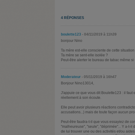
4 RÉPONSES
boulette123
- 04/11/2019 à 11h39
bonjour Nino
Ta mère est-elle consciente de cette situation 
Ta mère se sent-elle isolée ?
Peut-être alerter le bureau de tabac même si 
Moderateur
- 05/11/2019 à 16h47
Bonjour Nino13014,
J'appuie ce que vous dit Boulette123 : il faut 
réellement à son écoute.
Elle peut avoir plusieurs réactions contradic
accusations...) mais de toute façon aucun prob
Peut-être faudra-t-il que vous essayiez de co
"malheureuse", "seule", "déprimée"... Y a-t-il 
de lui trouver une ou des activités et/ou aides