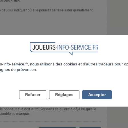
er ces pistes.
e peut lui indiquer où elle pourrait se faire aider gratuitement.
omment lui en parler ce que je dois lui dire
s-info-service.fr, nous utilisons des cookies et d’autres traceurs pour o
gnes de prévention.
gez pas, montrer que vous tenez a elle et expliquer lui que cette
plus ou moins long terme si vous n'y mettez pas fin.
Refuser
Réglages
Accepter
e avec si peu donne envie de croire que si on gratte le ticket
 pas la face du monde; Les grands gagnants à la loterie ne sont
le bonheur elle doit le trouver dans ce qu'elle a déjà ou qu'elle
i comble ce manque.