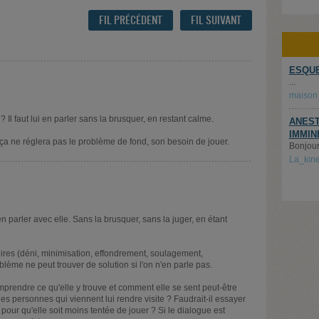
FIL PRÉCÉDENT
FIL SUIVANT
ESQUE
...
maison
? Il faut lui en parler sans la brusquer, en restant calme.
ANEST
IMMIN
ça ne réglera pas le problème de fond, son besoin de jouer.
Bonjour,
La_kin
en parler avec elle. Sans la brusquer, sans la juger, en étant
toires (déni, minimisation, effondrement, soulagement,
lème ne peut trouver de solution si l'on n'en parle pas.
mprendre ce qu'elle y trouve et comment elle se sent peut-être
des personnes qui viennent lui rendre visite ? Faudrait-il essayer
 pour qu'elle soit moins tentée de jouer ? Si le dialogue est