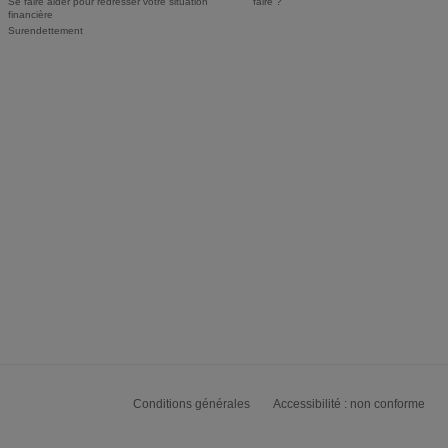
Se faire aider pour redresser votre situation
faire ?
financière
Surendettement
Conditions générales
Accessibilité : non conforme