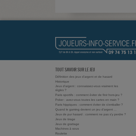
TOUT SAVOIR SUR LE JEU
Définition des jeux d’argent et de hasard
Historique
Jeux d'argent : connaissez-vous vraiment les
règles ?
Paris sportifs : comment éviter de finir hors-jeu ?
Poker : avez-vous toutes les cartes en main ?
Paris hippiques : comment éviter de s'emballer ?
Quand le gaming devient un jeu d'argent ...
Jeux de pur hasard : comment ne pas s'y perdre ?
Jeux de tirage
Jeux de grattage
Machines à sous
Roulette