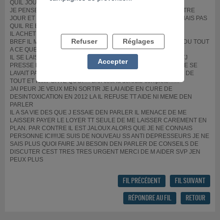
QUIL JOUE AUX JEUX ET CELA NE DATE PAS D AUJOURDHUI
JE PENSE MM QUIL REBOIT CAR IL A BIEN BU AU RESTO L AUTRE
JOUR ET JE PENSE VU QUIL MENE UNE VIE QUE JE NE CONNAIS PAS
QUIL RE BOIT ET EN PLUS JOUE!!!!
IL ACHETE DES TICKETSDE GRATTAGE?PMU!
Refuser
Réglages
BREF IL MENE UNE VIE QUI NE CORRESPOND PAS DU TOUT DU TOUT
A CE QUE JE VIS!
IL SE LAISSE ALLER!!!!!QD IL VIENT ICI UN J/ SEMAINE IL EST TJ
Accepter
PRESSE DE REPARTIR?ET JAI REMARQUE QUE PARFOIS IL NE SE
LAVAIT PAS!!!!!IL EST DEVENU TRES GROS ET MANGE MANGE DE
TOUT ET NIMPORTE QUOI!!!!! bref cest la deroute complete!!!!!!!
JAI PEUR JE VEUX MEN SORTIR JE LAI AIDE EN CURE DE
DESINTOXICATION EN 2012 LA IL REFUSE TT AIDE NI MEME DEN
PARLER
IL A SA VIE DES QUE J ESSAIE DEN PARLER IL MENACE DE ME
LAISSER PAYER LE LOYER TT SEULE DE ME LAISSER CAREMENT EN
PLAN. PAR CONTRE IL EST JALOUX ALORS QUE JE NE CONNAIS
PERSONNE ICI!!!!JE SUIS DE NOUVEAU SS ANTI DEPRESSEURS JE NE
SAIS PLUS QUOI FAIRE JAI BESOIN DEN PARLER DE CONSEILS DE
DISCUTER CEST TRES TRES URGENT MERCI DE M AIDER SVP JEN
PEUX PLUS
FIL PRÉCÉDENT
FIL SUIVANT
RÉPONDRE AU FIL
RETOUR