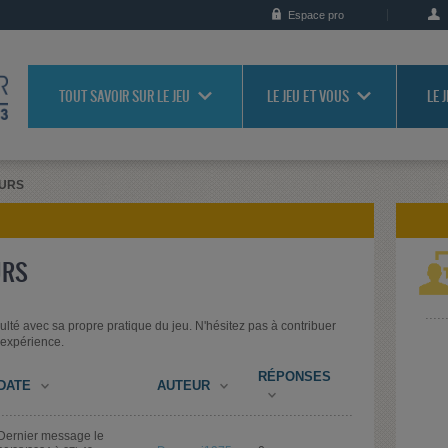
Espace pro
TOUT SAVOIR SUR LE JEU
LE JEU ET VOUS
LE 
EURS
URS
ulté avec sa propre pratique du jeu. N'hésitez pas à contribuer
e expérience.
RÉPONSES
DATE
AUTEUR
Dernier message le