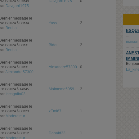
Davgarri1975
0
26/08/2024 à 07h49
par
Davgarri1975
Dernier message le
Yass
2
24/08/2024 à 08h34
par
Bertha
ESQUE
...
Dernier message le
maison
Bidou
2
24/08/2024 à 08h31
par
Bertha
ANEST
IMMIN
Dernier message le
Bonjour,
Alexandre57300
0
19/08/2024 à 07h31
La_kin
par
Alexandre57300
Dernier message le
Moimeme5959
2
13/08/2024 à 14h45
par
Incognito03
Dernier message le
xEmi67
1
13/08/2024 à 08h23
par
Moderateur
Dernier message le
Donald23
1
13/08/2024 à 08h12
par
Moderateur