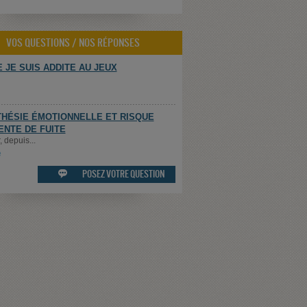
VOS QUESTIONS / NOS RÉPONSES
 JE SUIS ADDITE AU JEUX
HÉSIE ÉMOTIONNELLE ET RISQUE
ENTE DE FUITE
 depuis...
e
POSEZ VOTRE QUESTION
