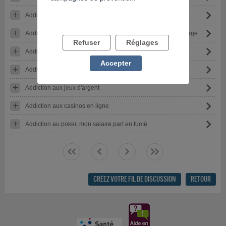
Addiction aux paris sportifs en ligne
Addiction aux paris sportif invivable pour moi et mon entourage
Refuser
Réglages
Addiction aux jeux en ligne
Accepter
Addiction aux jeux de grattage
Addiction aux jeux d'argent
Addiction aux casinos en ligne
Addiction au poker, mon salaire part en fumé
<<
<
>
>>
CRÉEZ VOTRE FIL DE DISCUSSION
RETOUR