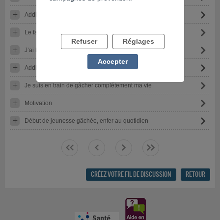
Addict au trading je n’en peu plus et je souhaite en sortir
Le facture est tombée
Refuser
Réglages
J’ai besoin d’aide
Accepter
Addiction jeune de 26 ans
Je suis en train de gâcher complétement ma vie
Motivation
Début de jeunesse gâchée, enfer au quotidien
<<
<
>
>>
CRÉEZ VOTRE FIL DE DISCUSSION
RETOUR