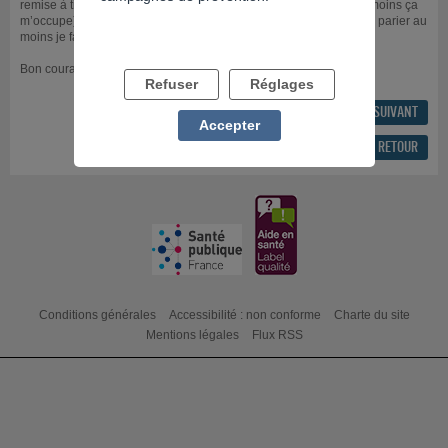
remise à tiktok ( lol aucun rapport avec les paris sportifs mais au moins ça
m’occupe). Je publie des vidéos et même si je pense beaucoup à parier au
moins je fais autre chose et je sors du trou au fur et à mesure.
Bon courage à tous.
Refuser
Réglages
FIL PRÉCÉDENT
FIL SUIVANT
Accepter
RÉPONDRE AU FIL
RETOUR
Conditions générales
Accessibilité : non conforme
Charte du site
Mentions légales
Flux RSS