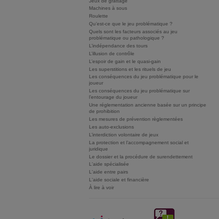
Jeux de grattage
Machines à sous
Roulette
Qu’est-ce que le jeu problématique ?
Quels sont les facteurs associés au jeu
problématique ou pathologique ?
L’indépendance des tours
L’illusion de contrôle
L’espoir de gain et le quasi-gain
Les superstitions et les rituels de jeu
Les conséquences du jeu problématique pour le
joueur
Les conséquences du jeu problématique sur
l’entourage du joueur
Une réglementation ancienne basée sur un principe
de prohibition
Les mesures de prévention règlementées
Les auto-exclusions
L’interdiction volontaire de jeux
La protection et l’accompagnement social et
juridique
Le dossier et la procédure de surendettement
L'aide spécialisée
L'aide entre pairs
L'aide sociale et financière
À lire à voir