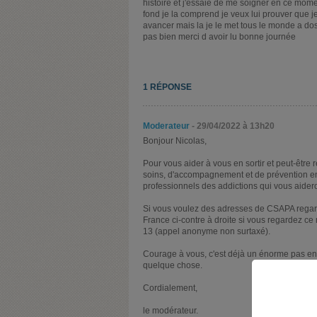
histoire et j'essaie de me soigner en ce mom
fond je la comprend je veux lui prouver que je
avancer mais la je le met tous le monde a dos
pas bien merci d avoir lu bonne journée
1 RÉPONSE
Moderateur
- 29/04/2022 à 13h20
Bonjour Nicolas,
Pour vous aider à vous en sortir et peut-être
soins, d'accompagnement et de prévention en a
professionnels des addictions qui vous aideron
Si vous voulez des adresses de CSAPA regarde
France ci-contre à droite si vous regardez 
13 (appel anonyme non surtaxé).
Courage à vous, c'est déjà un énorme pas en 
quelque chose.
Cordialement,
le modérateur.