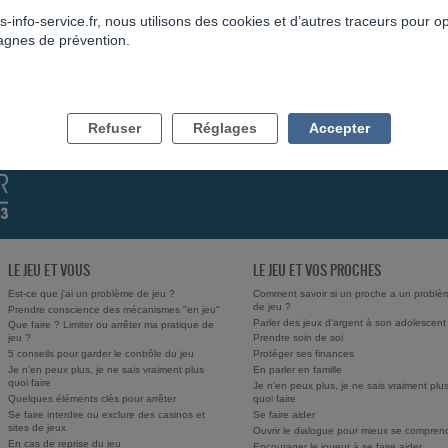
s-info-service.fr, nous utilisons des cookies et d’autres traceurs pour o
gnes de prévention.
RÉPONDRE AU FIL
RETOUR
Refuser
Réglages
Accepter
LE JEU ET VOUS
LE JEU ET VOS PROCHES
Est-ce que j'ai un problème de jeu ?
Comment savoir si un proche a un problè
de jeu ?
Prendre conscience des mécanismes "en jeu"
Parler des jeux d'argent à son adolescent
Que faire ? Limiter ou arrêter ma pratique de
jeu ?
Prendre soin de soi
5 conseils pour garder le contrôle du jeu
Protéger ses finances
Je n’en peux plus, je ne sais vraiment plus
En parler en famille
quoi faire
Je n’en peux plus, je ne sais vraiment plu
Quelques éléments clés pour arrêter
quoi faire
Se faire interdire ou exclure des casinos et
Se faire aider
sites de jeux
Ouvrir le dialogue pour mieux se compren
En cas de reprise du jeu
Encourager le joueur à se faire aider