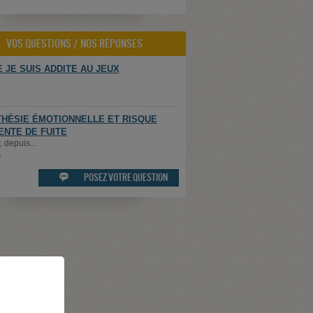
VOS QUESTIONS / NOS RÉPONSES
 JE SUIS ADDITE AU JEUX
HÉSIE ÉMOTIONNELLE ET RISQUE
ENTE DE FUITE
 depuis...
e
POSEZ VOTRE QUESTION
