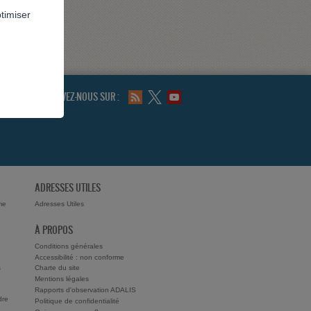
ptimiser
SUIVEZ-NOUS SUR :
ADRESSES UTILES
me
Adresses Utiles
À PROPOS
Conditions générales
Accessibilité : non conforme
s
Charte du site
Mentions légales
Rapports d'observation ADALIS
dre
Politique de confidentialité