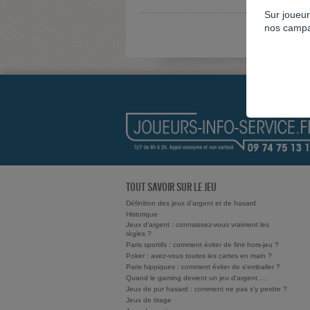
Sur joueur
nos campa
TOUT SAVOIR SUR LE JEU
Définition des jeux d’argent et de hasard
Historique
Jeux d'argent : connaissez-vous vraiment les
règles ?
Paris sportifs : comment éviter de finir hors-jeu ?
Poker : avez-vous toutes les cartes en main ?
Paris hippiques : comment éviter de s'emballer ?
Quand le gaming devient un jeu d'argent ...
Jeux de pur hasard : comment ne pas s'y perdre ?
Jeux de tirage