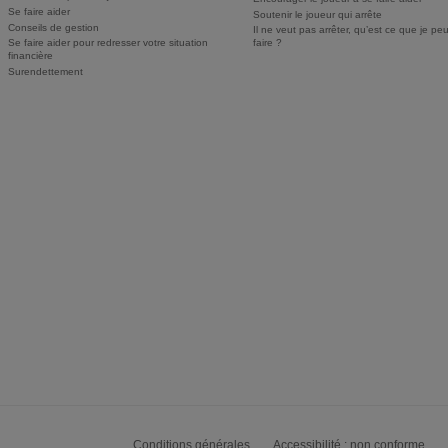
Se faire aider
Soutenir le joueur qui arrête
Conseils de gestion
Il ne veut pas arrêter, qu’est ce que je pe
Se faire aider pour redresser votre situation
faire ?
financière
Surendettement
Conditions générales
Accessibilité : non conforme