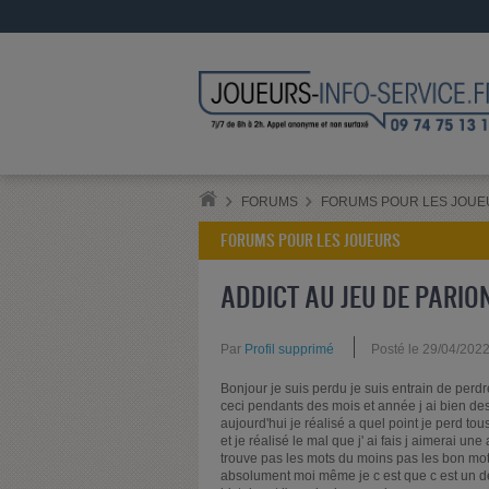
FORUMS
FORUMS POUR LES JOUE
FORUMS POUR LES JOUEURS
ADDICT AU JEU DE PARIO
Par
Profil supprimé
Posté le 29/04/202
Bonjour je suis perdu je suis entrain de perdre
ceci pendants des mois et année j ai bien des
aujourd'hui je réalisé a quel point je perd to
et je réalisé le mal que j' ai fais j aimerai 
trouve pas les mots du moins pas les bon mots
absolument moi même je c est que c est un défi