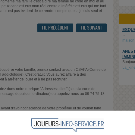
ent même ma famille c'est a dire ma femme ne croie en moi et au
 peux car c est eux mon réel centre d intérêt c est eux qui me font
 et c est pas évident de ce rendre compte que la je suis seul et
FIL PRÉCÉDENT
FIL SUIVANT
ESQUE
...
maison
ANEST
IMMIN
Bonjour,
La_kin
 récupérer votre famille, prenez contact avec un CSAPA (Centre de
ddictologie). C'est gratuit. Vous aurez affaire à des
t à arrêter de jouer et à ne pas rechuter.
z dans notre rubrique "Adresses utiles" (sous la carte de
ce message depuis un ordinateur) ou appelez nous au 09 74 75 13
avant d'avoir conscience de votre problème et de vouloir faire