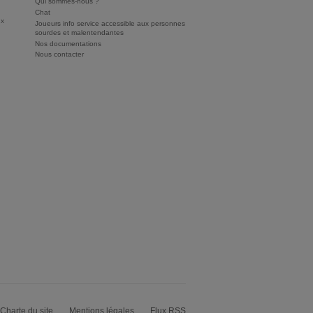
Qui sommes-nous ?
Chat
ux
Joueurs info service accessible aux personnes
sourdes et malentendantes
Nos documentations
Nous contacter
Charte du site
Mentions légales
Flux RSS