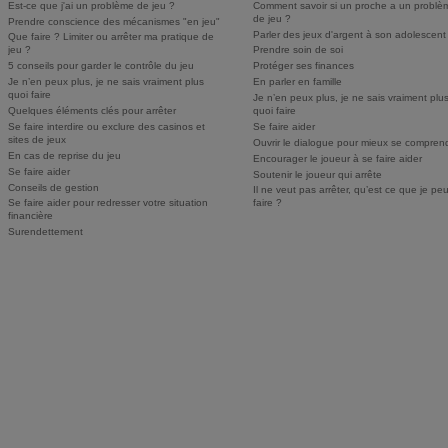
Est-ce que j'ai un problème de jeu ?
Comment savoir si un proche a un problè
de jeu ?
Prendre conscience des mécanismes "en jeu"
Parler des jeux d'argent à son adolescent
Que faire ? Limiter ou arrêter ma pratique de
jeu ?
Prendre soin de soi
5 conseils pour garder le contrôle du jeu
Protéger ses finances
Je n’en peux plus, je ne sais vraiment plus
En parler en famille
quoi faire
Je n’en peux plus, je ne sais vraiment plu
Quelques éléments clés pour arrêter
quoi faire
Se faire interdire ou exclure des casinos et
Se faire aider
sites de jeux
Ouvrir le dialogue pour mieux se compren
En cas de reprise du jeu
Encourager le joueur à se faire aider
Se faire aider
Soutenir le joueur qui arrête
Conseils de gestion
Il ne veut pas arrêter, qu’est ce que je pe
Se faire aider pour redresser votre situation
faire ?
financière
Surendettement