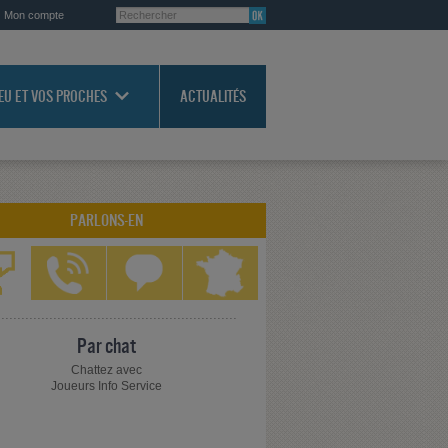
Mon compte
JEU ET VOS PROCHES
ACTUALITÉS
PARLONS-EN
Par chat
Chattez avec
Joueurs Info Service