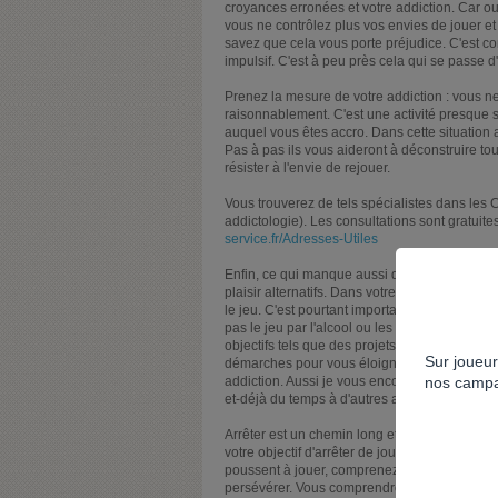
croyances erronées et votre addiction. Car oui
vous ne contrôlez plus vos envies de jouer e
savez que cela vous porte préjudice. C'est c
impulsif. C'est à peu près cela qui se passe d'
Prenez la mesure de votre addiction : vous ne
raisonnablement. C'est une activité presque 
auquel vous êtes accro. Dans cette situation 
Pas à pas ils vous aideront à déconstruire tou
résister à l'envie de rejouer.
Vous trouverez de tels spécialistes dans le
addictologie). Les consultations sont gratuites
service.fr/Adresses-Utiles
Enfin, ce qui manque aussi dans votre démarc
plaisir alternatifs. Dans votre description on
le jeu. C'est pourtant important de s'occuper, 
pas le jeu par l'alcool ou les drogues ou d'au
objectifs tels que des projets qui vous tiennent
Sur joueur
démarches pour vous éloigner du jeu (interdictio
nos campa
addiction. Aussi je vous encourage à passer p
et-déjà du temps à d'autres activités que le je
Arrêter est un chemin long et semé d’embûch
votre objectif d'arrêter de jouer, combattez -
poussent à jouer, comprenez que les rechutes 
persévérer. Vous comprendrez au fur et à mesu