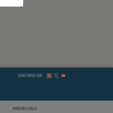
SUIVEZ-NOUS SUR :
ADRESSES UTILES