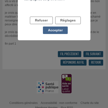
vis a vis du grand public,ainsi que certains petit et grand propriétaire non
affecté à la racine du milieu hippique jeu.
je crois que pour le plus grand corps de métier il faut 7 à 8ans pour en
maitriser les bases et commencer à en vivre..après 15ans de jeu acharné
Refuser
Réglages
renseignement culture et connaissance fondamental du jeu hippique je
peux dire qu'un gamin de 10ans ferait mieux que moi à ce jour.
Accepter
je crois que la meilleur façon de faire arrêter au gens de jouer c'est de le
décrédibiliser,
fin part 1
FIL PRÉCÉDENT
FIL SUIVANT
RÉPONDRE AU FIL
RETOUR
Conditions générales
Accessibilité : non conforme
Charte du site
Mentions légales
Flux RSS