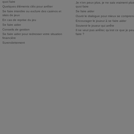
quoi faire
Je n’en peux plus, je ne sais vraiment plu
Quelques éléments clés pour arrêter
quoi faire
Se faire interdire ou exclure des casinos et
Se faire aider
sites de jeux
Ouvrir le dialogue pour mieux se compren
En cas de reprise du jeu
Encourager le joueur à se faire aider
Se faire aider
Soutenir le joueur qui arrête
Conseils de gestion
Il ne veut pas arrêter, qu’est ce que je pe
Se faire aider pour redresser votre situation
faire ?
financière
Surendettement