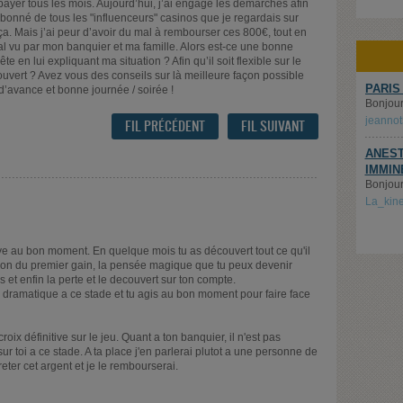
 payer tous les mois. Aujourd’hui, j’ai engagé les démarches afin
abonné de tous les "influenceurs" casinos que je regardais sur
t ça. Mais j’ai peur d’avoir du mal à rembourser ces 800€, tout en
l vu par mon banquier et ma famille. Alors est-ce une bonne
 en lui expliquant ma situation ? Afin qu’il soit flexible sur le
vert ? Avez vous des conseils sur là meilleure façon possible
PARIS
d’avance et bonne journée / soirée !
Bonjour.
jeanno
FIL PRÉCÉDENT
FIL SUIVANT
ANEST
IMMIN
Bonjour,
La_kin
ive au bon moment. En quelque mois tu as découvert tout ce qu'il
tation du premier gain, la pensée magique que tu peux devenir
 et enfin la perte et le decouvert sur ton compte.
s dramatique a ce stade et tu agis au bon moment pour faire face
oix définitive sur le jeu. Quant a ton banquier, il n'est pas
 sur toi a ce stade. A ta place j'en parlerai plutot a une personne de
eter cet argent et je le rembourserai.