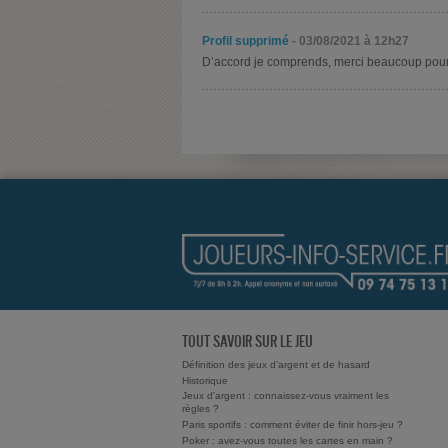
Profil supprimé
- 03/08/2021 à 12h27
D’accord je comprends, merci beaucoup pour 
TOUT SAVOIR SUR LE JEU
Définition des jeux d’argent et de hasard
Historique
Jeux d'argent : connaissez-vous vraiment les
règles ?
Paris sportifs : comment éviter de finir hors-jeu ?
Poker : avez-vous toutes les cartes en main ?