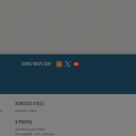
SUIVEZ-NOUS SUR :
ADRESSES UTILES
me
Adresses Utiles
À PROPOS
Conditions générales
Accessibilité : non conforme