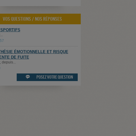
VOS QUESTIONS / NOS RÉPONSES
 SPORTIFS
..
t57
HÉSIE ÉMOTIONNELLE ET RISQUE
ENTE DE FUITE
 depuis...
e
POSEZ VOTRE QUESTION
