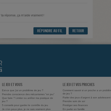
ta réponse, ça m’aide vraiment !
RÉPONDRE AU FIL
RETOUR
LE JEU ET VOUS
LE JEU ET VOS PROCHES
Est-ce que j'ai un problème de jeu ?
Comment savoir si un proche a un problè
de jeu ?
Prendre conscience des mécanismes "en jeu"
Parler des jeux d'argent à son adolescent
Que faire ? Limiter ou arrêter ma pratique de
jeu ?
Prendre soin de soi
5 conseils pour garder le contrôle du jeu
Protéger ses finances
Je n’en peux plus, je ne sais vraiment plus
En parler en famille