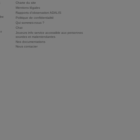
s
Charte du site
Mentions légales
Rapports d'observation ADALIS
dre
Politique de confidentialité
Qui sommes-nous ?
Chat
ux
Joueurs info service accessible aux personnes
sourdes et malentendantes
Nos documentations
Nous contacter