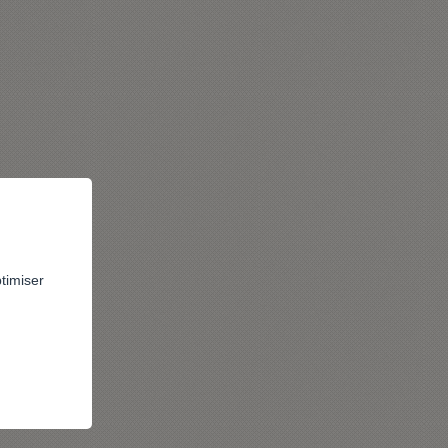
ptimiser