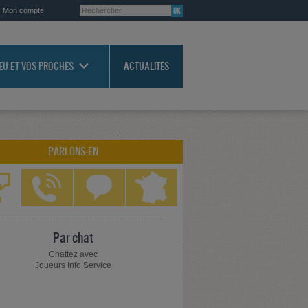
Mon compte
JEU ET VOS PROCHES
ACTUALITÉS
PARLONS-EN
Par chat
Chattez avec
Joueurs Info Service