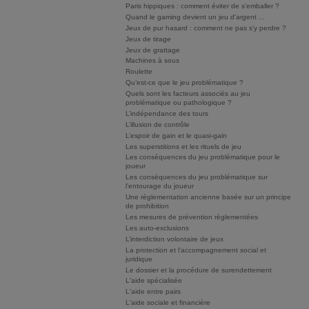
Paris hippiques : comment éviter de s'emballer ?
Quand le gaming devient un jeu d'argent ...
Jeux de pur hasard : comment ne pas s'y perdre ?
Jeux de tirage
Jeux de grattage
Machines à sous
Roulette
Qu’est-ce que le jeu problématique ?
Quels sont les facteurs associés au jeu
problématique ou pathologique ?
L’indépendance des tours
L’illusion de contrôle
L’espoir de gain et le quasi-gain
Les superstitions et les rituels de jeu
Les conséquences du jeu problématique pour le
joueur
Les conséquences du jeu problématique sur
l’entourage du joueur
Une réglementation ancienne basée sur un principe
de prohibition
Les mesures de prévention règlementées
Les auto-exclusions
L’interdiction volontaire de jeux
La protection et l’accompagnement social et
juridique
Le dossier et la procédure de surendettement
L'aide spécialisée
L'aide entre pairs
L'aide sociale et financière