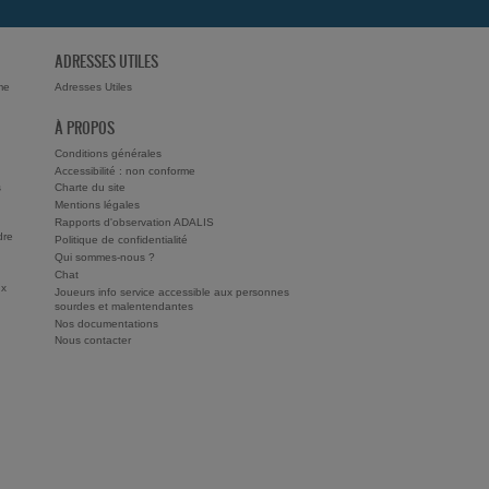
ADRESSES UTILES
me
Adresses Utiles
À PROPOS
Conditions générales
Accessibilité : non conforme
s
Charte du site
Mentions légales
Rapports d'observation ADALIS
dre
Politique de confidentialité
Qui sommes-nous ?
Chat
ux
Joueurs info service accessible aux personnes
sourdes et malentendantes
Nos documentations
Nous contacter