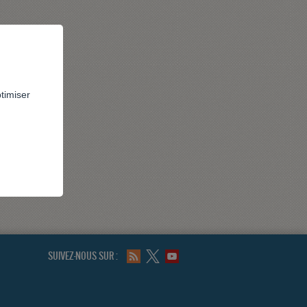
ptimiser
SUIVEZ-NOUS SUR :