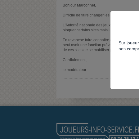
Bonjour Marconnet,
Difficile de faire changer les choses quand il 
L'Autorité nationale des jeux surveille ces sit
bloquer certains sites mais ils renaissent ai
En revanche faire connaître ce que c'est que 
Sur joueur
peut avoir une fonction préventive pour les fu
nos campa
de ces sites de se mobiliser pour faire connaît
Cordialement,
le modérateur.