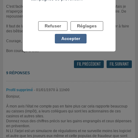
C'est facile de le dire et de le penser, c'est plus dur au quotidien. Mais je
m'aperçois que chaque jours qui passe sans jouer, c'est une victoire. De
repousser au maximum les limites à ne pas jouer.
Refuser
Réglages
Il faut de la volonté et des moments difficiles peuvent nous pousser à faire
des bêtises.
Accepter
Courage, courage , il faut tenir.
Bon courage à tous
FIL PRÉCÉDENT
FIL SUIVANT
9 RÉPONSES
Profil supprimé
- 01/01/1970 à 11h00
Bonjour,
À mon avis l'état ne compte pas en faire plus car cela rapporte beaucoup
au caisses (impôt), a leurs collègues qui sont les actionnaires de ces
casinos et autres sites.
Donnez nous des chiffres précis sur les gains engrangés et ceux dépenses
en prévention.
N LI :l'arjel est un simulacre de régulations et ne surveille moins les logiciel
et autre que les joueurs eux même et cette populas de fraudeur que sont