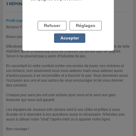
3 RÉPONSES
Profil supprimé
- 01/01/1970 à 11h00
Refuser
Réglages
Bonjour Fafa,
Bravo pour votre décision !
Accepter
Effectivement les jeux d'argent et de hasard sont toujours construits de telle
manière qu'on a beaucoup plus de chances de perdre que de gagner.
Sinon il ne pourrait pas y avoir d'industrie du jeu.
En racontant ici votre combat contre vos envies de jouer, vos victoires et
vos échecs, non seulement vous vous aiderez mais vous aiderez aussi
d'autres joueurs à se reconnaître et à franchir le pas. Vous donnerez aussi
l'occasion aux uns et aux autres de vous encourager et de vous donner
des conseils.
Chaque jour sans jeu est une victoire pour vous et le seul vrai gain
financier qui vous soit garanti.
Les équipes de Joueurs info service sont à vos côtés et prêtes à vous
écouter et à répondre à vos questions aussi si nécessaire. N'hésitez pas
aussi à utiliser notre "chat" l'après-midi ou à appeler notre ligne.
Bon courage !