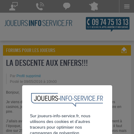
Menu
Joueurs Info Service répond à vos questions
Joueurs Info Service répond
Chattez avec
à vos appels 7 jours sur 7
Joueurs Info Service
POSEZ VOTRE QUESTION
CONTACTEZ-NOUS
Chat indisponible
FORUMS POUR LES JOUEURS
LA DESCENTE AUX ENFERS!!!
Par
Profil supprimé
Posté le 09/05/2016 à 10h00
Bonjour,
Je viens d’envoyer une lettre pour m’interdire d’entrer dans tous les
casinos, je me suis rendue compte ce jour que cela devenait de pire en
pire.
Sur joueurs-info-service.fr, nous
J’allais avec mon ex mari dans les casinos mais très raisonnablement à
utilisons des cookies et d’autres
l’époque, une fois par mois avec un budget de 100 à 150 euros et il faut
traceurs pour optimiser nos
dire sur 25 fois j’avais dû perdre 2 fois , je gagnais environ 900 euros mais
campagnes de prévention.