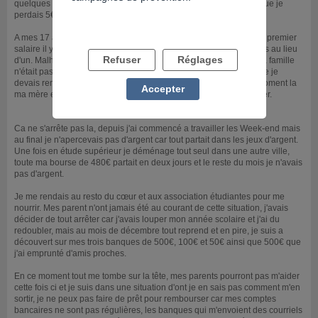
quelques euro mais issue d'une famille très modeste même lorsque je
perdais 5€ c'était une somme assez importante pour moi.
A mes 17 ans j'ai trouvé un boulot d'été, lorsque j'ai reçu mon tout premier
salaire il y a eu une erreur, effectivement j'avais reçu deux salaires au lieu
Refuser
Réglages
d'un. Malheureusement j'ai tout gaspillé dans les paris sportifs ma famille
n'était pas au courant. Une fois qu'ils ont appris la nouvelle de que je
devais rembourser un trop reçu de 1500€ c'était le drame. A ce moment la
Accepter
ma mère et ma grande sœur m'ont donné l'argent pour rembourser.
Ca ne s'arrête pas la, depuis j'ai commencé a travailler les Week-end mais
au final je n'apercevais pas d'argent car tout partait dans les jeux d'argent.
Une fois en étude supérieur je déménage tout seul dans une autre ville,
toute ma bourse de 480€ partait en deux jours et le reste du mois je n'avais
pas d'argent.
Je me rendais au resto du cœur et aux association étudiantes pour me
nourrir. Mes parent n'ont jamais été au courant de cette situation, j'avais
décider de tout arrêter car j'avais louper mon année scolaire et j'ai du
redoubler, mais au mois de décembre tout reprend et en pire, je suis a
découvert sur mes trois banques de 500€, 100€ et 50€ ainsi que 500€ que
j'ai emprunté d'amis proches.
En ce moment tout me tombe sur la tête, mes parents pourront pas m'aider
cette fois ci et je suis dans une situation d'ont je en sais pas comment m'en
sortir, je ne peux pas faire de prêt pour rembourser car mes comptes
bancaires ne sont pas régulières, les banques qui m'envoient des courriels