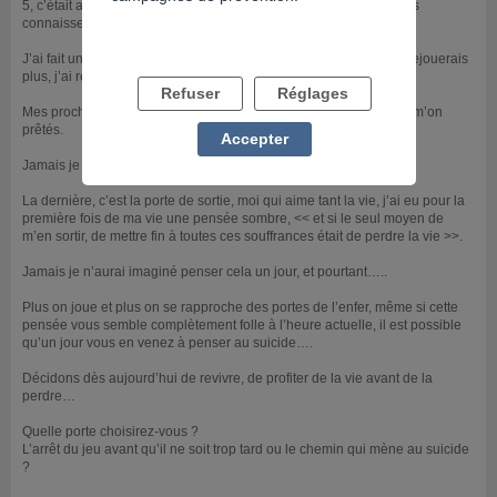
5, c’était a chaque fois pour m’en sortir ( un nouveau départ ) vous
connaissez la suite….
J’ai fait un dossier de surendettement et je m’étais dis que je ne rejouerais
plus, j’ai rejoué.
Refuser
Réglages
Mes proches m’ont aidées financièrement j’ai joué l’argent qu’ils m’on
prêtés.
Accepter
Jamais je ne pensais en arriver là, faire toutes ces choses.
La dernière, c’est la porte de sortie, moi qui aime tant la vie, j’ai eu pour la
première fois de ma vie une pensée sombre, << et si le seul moyen de
m’en sortir, de mettre fin à toutes ces souffrances était de perdre la vie >>.
Jamais je n’aurai imaginé penser cela un jour, et pourtant…..
Plus on joue et plus on se rapproche des portes de l’enfer, même si cette
pensée vous semble complètement folle à l’heure actuelle, il est possible
qu’un jour vous en venez à penser au suicide….
Décidons dès aujourd’hui de revivre, de profiter de la vie avant de la
perdre…
Quelle porte choisirez-vous ?
L’arrêt du jeu avant qu’il ne soit trop tard ou le chemin qui mène au suicide
?