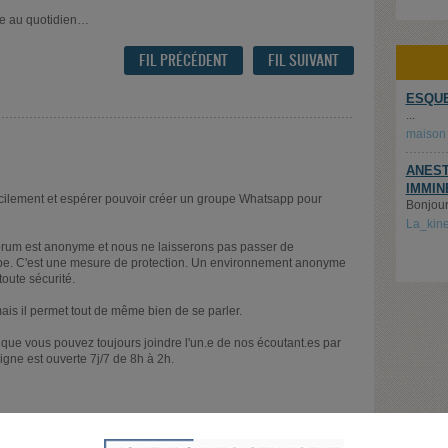
rse au quotidien…
FIL PRÉCÉDENT
FIL SUIVANT
ESQUE
...
maison
ANEST
IMMIN
cilement et espérer pouvoir créer un groupe Whatsapp pour
Bonjour,
La_kin
forum est anonyme et nous ne laisserons pas passer de
upe. C'est une mesure de protection. Un environnement anonyme
oute sécurité.
mais il permet tout de même bien de se parler.
e que vous pouvez toujours joindre l'un.e de nos écoutant.es par
igne est ouverte 7j/7 de 8h à 2h.