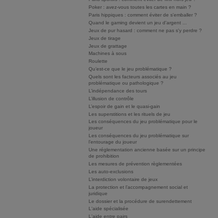
Poker : avez-vous toutes les cartes en main ?
Paris hippiques : comment éviter de s'emballer ?
Quand le gaming devient un jeu d'argent ...
Jeux de pur hasard : comment ne pas s'y perdre ?
Jeux de tirage
Jeux de grattage
Machines à sous
Roulette
Qu’est-ce que le jeu problématique ?
Quels sont les facteurs associés au jeu
problématique ou pathologique ?
L’indépendance des tours
L’illusion de contrôle
L’espoir de gain et le quasi-gain
Les superstitions et les rituels de jeu
Les conséquences du jeu problématique pour le
joueur
Les conséquences du jeu problématique sur
l’entourage du joueur
Une réglementation ancienne basée sur un principe
de prohibition
Les mesures de prévention règlementées
Les auto-exclusions
L’interdiction volontaire de jeux
La protection et l’accompagnement social et
juridique
Le dossier et la procédure de surendettement
L'aide spécialisée
L'aide entre pairs