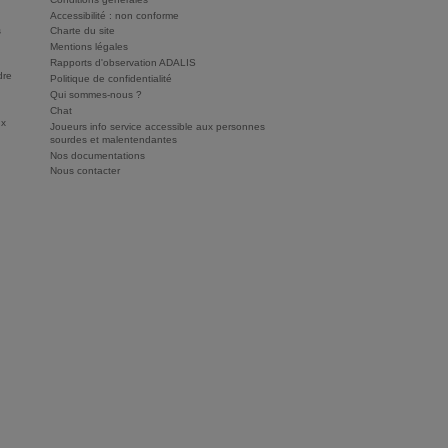
Accessibilité : non conforme
s
Charte du site
Mentions légales
Rapports d'observation ADALIS
dre
Politique de confidentialité
Qui sommes-nous ?
Chat
ux
Joueurs info service accessible aux personnes
sourdes et malentendantes
Nos documentations
Nous contacter