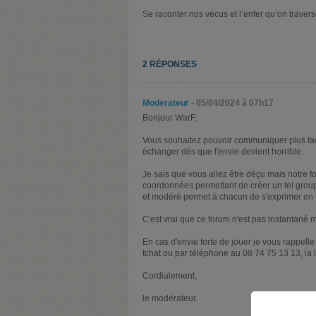
Se raconter nos vécus et l’enfer qu’on trave
2 RÉPONSES
Moderateur
- 05/04/2024 à 07h17
Bonjour WarF,
Vous souhaitez pouvoir communiquer plus fa
échanger dès que l'envie devient horrible.
Je sais que vous allez être déçu mais notre 
coordonnées permettant de créer un tel gro
et modéré permet à chacun de s'exprimer en t
C'est vrai que ce forum n'est pas instantané 
En cas d'envie forte de jouer je vous rappell
tchat ou par téléphone au 08 74 75 13 13, la l
Cordialement,
le modérateur.