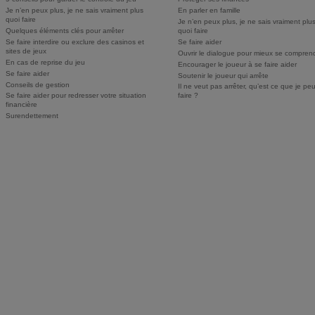
Je n’en peux plus, je ne sais vraiment plus
En parler en famille
quoi faire
Je n’en peux plus, je ne sais vraiment plu
Quelques éléments clés pour arrêter
quoi faire
Se faire interdire ou exclure des casinos et
Se faire aider
sites de jeux
Ouvrir le dialogue pour mieux se compren
En cas de reprise du jeu
Encourager le joueur à se faire aider
Se faire aider
Soutenir le joueur qui arrête
Conseils de gestion
Il ne veut pas arrêter, qu’est ce que je pe
Se faire aider pour redresser votre situation
faire ?
financière
Surendettement