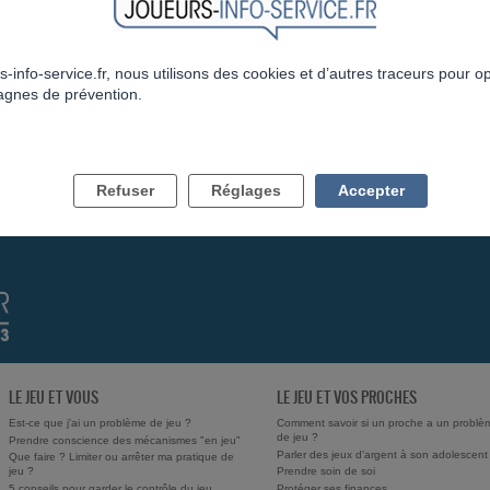
s-info-service.fr, nous utilisons des cookies et d’autres traceurs pour o
gnes de prévention.
RÉPONDRE AU FIL
RETOUR
Refuser
Réglages
Accepter
LE JEU ET VOUS
LE JEU ET VOS PROCHES
Est-ce que j'ai un problème de jeu ?
Comment savoir si un proche a un problè
de jeu ?
Prendre conscience des mécanismes "en jeu"
Parler des jeux d'argent à son adolescent
Que faire ? Limiter ou arrêter ma pratique de
jeu ?
Prendre soin de soi
5 conseils pour garder le contrôle du jeu
Protéger ses finances