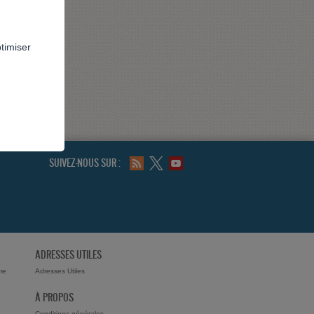
ptimiser
SUIVEZ-NOUS SUR :
ADRESSES UTILES
me
Adresses Utiles
À PROPOS
Conditions générales