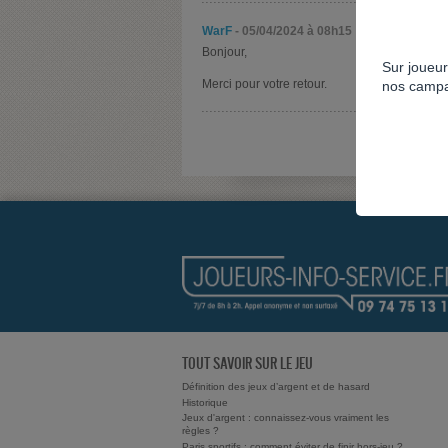
WarF
- 05/04/2024 à 08h15
Bonjour,
Sur joueur
Merci pour votre retour.
nos campa
TOUT SAVOIR SUR LE JEU
Définition des jeux d’argent et de hasard
Historique
Jeux d'argent : connaissez-vous vraiment les
règles ?
Paris sportifs : comment éviter de finir hors-jeu ?