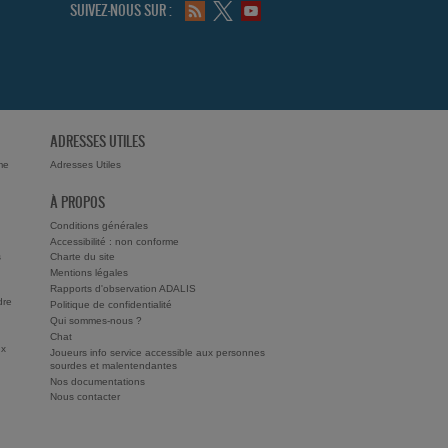
SUIVEZ-NOUS SUR :
ADRESSES UTILES
me
Adresses Utiles
À PROPOS
Conditions générales
Accessibilité : non conforme
s
Charte du site
Mentions légales
Rapports d'observation ADALIS
dre
Politique de confidentialité
Qui sommes-nous ?
Chat
ux
Joueurs info service accessible aux personnes
sourdes et malentendantes
Nos documentations
Nous contacter