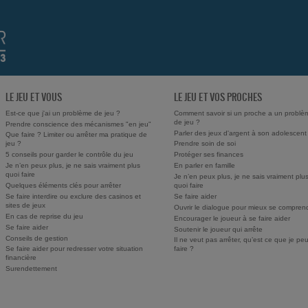
LE JEU ET VOUS
LE JEU ET VOS PROCHES
Est-ce que j'ai un problème de jeu ?
Comment savoir si un proche a un problè
de jeu ?
Prendre conscience des mécanismes "en jeu"
Parler des jeux d'argent à son adolescent
Que faire ? Limiter ou arrêter ma pratique de
jeu ?
Prendre soin de soi
5 conseils pour garder le contrôle du jeu
Protéger ses finances
Je n’en peux plus, je ne sais vraiment plus
En parler en famille
quoi faire
Je n’en peux plus, je ne sais vraiment plu
Quelques éléments clés pour arrêter
quoi faire
Se faire interdire ou exclure des casinos et
Se faire aider
sites de jeux
Ouvrir le dialogue pour mieux se compren
En cas de reprise du jeu
Encourager le joueur à se faire aider
Se faire aider
Soutenir le joueur qui arrête
Conseils de gestion
Il ne veut pas arrêter, qu’est ce que je pe
Se faire aider pour redresser votre situation
faire ?
financière
Surendettement