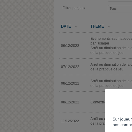
Filtrer par jeux
DATE
THÈME
Evènements traumatiques
par l'usager
06/12/2022
Arrêt ou diminution de la 
de la pratique de jeu
Arrêt ou diminution de la 
07/12/2022
de la pratique de jeu
Arrêt ou diminution de la 
08/12/2022
de la pratique de jeu
08/12/2022
Contexte spécifique
Sur joueur
Arrêt ou diminution de la 
11/12/2022
de la pratique de jeu
nos campa