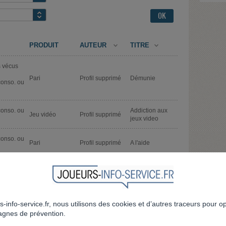
PRODUIT
AUTEUR
TITRE
 vécus
Pari
Profil supprimé
Démunie
conso. ou
conso. ou
Addiction aux
Jeu vidéo
Profil supprimé
jeux video
conso. ou
Pari
Profil supprimé
A l'aide
Endetter par
Casino
Profil supprimé
mon mari fait
Pari
dans mon dos
s-info-service.fr, nous utilisons des cookies et d’autres traceurs pour o
conso. ou
Pari
Profil supprimé
Help
gnes de prévention.