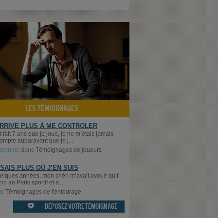
LES TÉMOIGNAGES
ARRIVE PLUS À ME CONTROLER
t fait 7 ans que je joue, je ne m’étais jamais
ompte auparavant que je j...
supprimé
dans
Témoignages de joueurs
 SAIS PLUS OÙ J’EN SUIS
quelques années, mon chéri m’avait avoué qu’il
cro au Paris sportif et a...
ns
Témoignages de l'entourage
DÉPOSEZ VOTRE TÉMOIGNAGE
