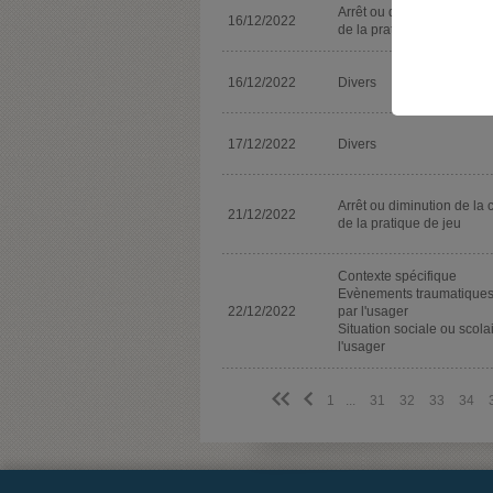
Arrêt ou diminution de la 
16/12/2022
de la pratique de jeu
16/12/2022
Divers
17/12/2022
Divers
Arrêt ou diminution de la 
21/12/2022
de la pratique de jeu
Contexte spécifique
Evènements traumatiques
22/12/2022
par l'usager
Situation sociale ou scola
l'usager
<<
<
1
...
31
32
33
34