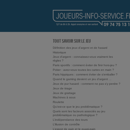
TOUT SAVOIR SUR LE JEU
Définition des jeux d’argent et de hasard
Historique
Jeux d'argent : connaissez-vous vraiment les
règles ?
Paris sportifs : comment éviter de finir hors-jeu ?
Poker : avez-vous toutes les cartes en main ?
Paris hippiques : comment éviter de s'emballer ?
Quand le gaming devient un jeu d'argent ...
Jeux de pur hasard : comment ne pas s'y perdre ?
Jeux de tirage
Jeux de grattage
Machines à sous
Roulette
Qu’est-ce que le jeu problématique ?
Quels sont les facteurs associés au jeu
problématique ou pathologique ?
L’indépendance des tours
L’illusion de contrôle
L’espoir de gain et le quasi-gain