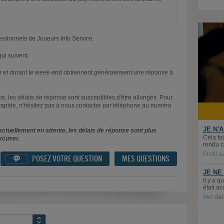
essionnels de Joueurs Info Service.
ui suivent.
oir et durant le week-end obtiennent généralement une réponse à
nce, les délais de réponse sont susceptibles d'être allongés. Pour
rapide, n'hésitez pas à nous contacter par téléphone au numéro
JE N'
ctuellement en attente, les délais de réponse sont plus
Cela fai
xcuser.
rendu c
Profil 
POSEZ VOTRE QUESTION
MES QUESTIONS

JE NE
Il y a 
était ac
Mel
da