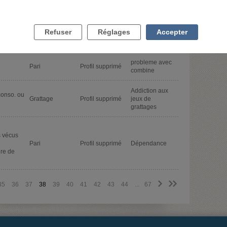
conso. ou
Perdre
Casino
Profil supprimé
constamment
Refuser
Réglages
Accepter
Compte
Pari
Profil supprimé
verrouillé
probleme avec
Pari
Profil supprimé
combine
Addiction aux
conso. ou
Grattage
Profil supprimé
jeux de
grattages
 vécus
Pari
Profil supprimé
Dépendance
ire de
>
>>
35
36
37
38
39
40
41
42
43
44
...
67