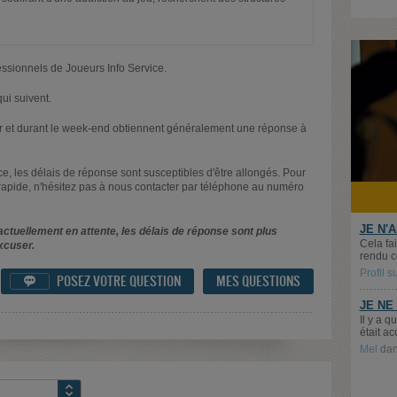
essionnels de Joueurs Info Service.
ui suivent.
oir et durant le week-end obtiennent généralement une réponse à
nce, les délais de réponse sont susceptibles d'être allongés. Pour
rapide, n'hésitez pas à nous contacter par téléphone au numéro
JE N'
ctuellement en attente, les délais de réponse sont plus
Cela fai
xcuser.
rendu c
Profil 
POSEZ VOTRE QUESTION
MES QUESTIONS

JE NE
Il y a 
était ac
Mel
da