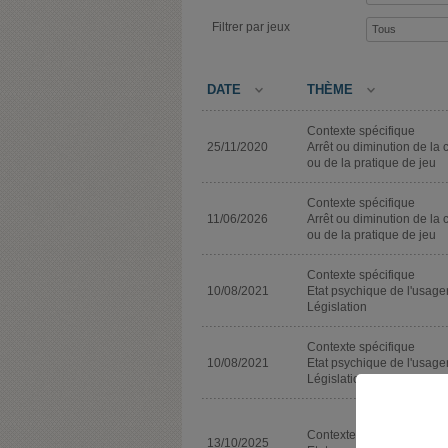
Filtrer par jeux
DATE
THÈME
Contexte spécifique
25/11/2020
Arrêt ou diminution de la 
ou de la pratique de jeu
Contexte spécifique
11/06/2026
Arrêt ou diminution de la 
ou de la pratique de jeu
Contexte spécifique
10/08/2021
Etat psychique de l'usage
Législation
Contexte spécifique
10/08/2021
Etat psychique de l'usage
Législation
Contexte spécifique
13/10/2025