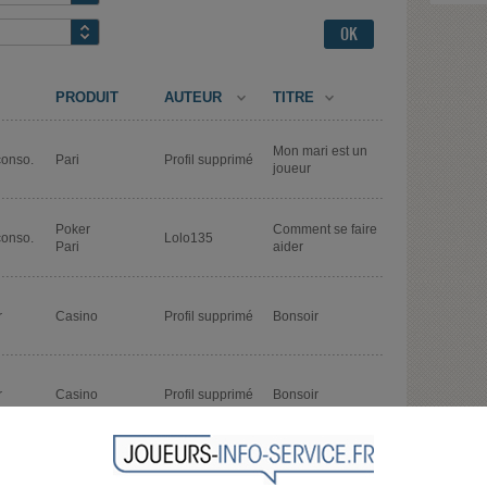
PRODUIT
AUTEUR
TITRE
Mon mari est un
conso.
Pari
Profil supprimé
joueur
Poker
Comment se faire
conso.
Lolo135
Pari
aider
r
Casino
Profil supprimé
Bonsoir
r
Casino
Profil supprimé
Bonsoir
Les symptômes
Anxiolytiques
que peuvent
Didouche10