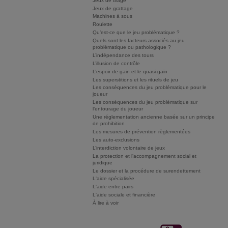
Jeux de tirage
Jeux de grattage
Machines à sous
Roulette
Qu’est-ce que le jeu problématique ?
Quels sont les facteurs associés au jeu
problématique ou pathologique ?
L’indépendance des tours
L’illusion de contrôle
L’espoir de gain et le quasi-gain
Les superstitions et les rituels de jeu
Les conséquences du jeu problématique pour le
joueur
Les conséquences du jeu problématique sur
l’entourage du joueur
Une réglementation ancienne basée sur un principe
de prohibition
Les mesures de prévention règlementées
Les auto-exclusions
L’interdiction volontaire de jeux
La protection et l’accompagnement social et
juridique
Le dossier et la procédure de surendettement
L'aide spécialisée
L'aide entre pairs
L'aide sociale et financière
À lire à voir