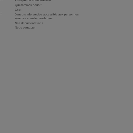
Politique de confidentialité
Qui sommes-nous ?
Chat
ux
Joueurs info service accessible aux personnes
sourdes et malentendantes
Nos documentations
Nous contacter