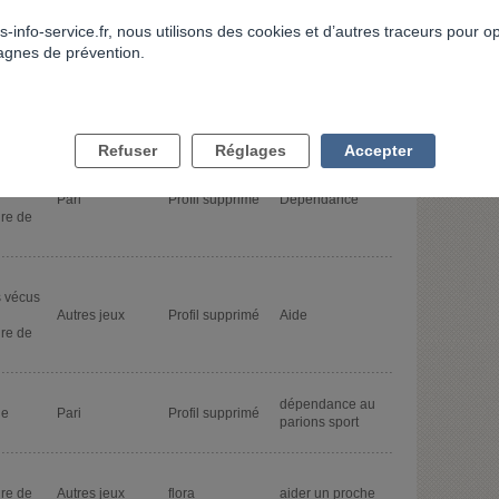
r
Pari
déclencher l'arrêt
du jeu
s-info-service.fr, nous utilisons des cookies et d’autres traceurs pour o
gnes de prévention.
r
Autres jeux
Profil supprimé
Internement
conso.
Refuser
Réglages
Accepter
 vécus
Pari
Profil supprimé
Dépendance
ire de
 vécus
Autres jeux
Profil supprimé
Aide
ire de
dépendance au
de
Pari
Profil supprimé
parions sport
ire de
Autres jeux
flora
aider un proche