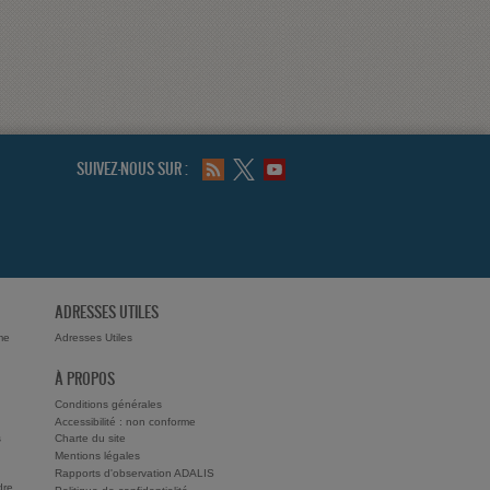
SUIVEZ-NOUS SUR :
ADRESSES UTILES
me
Adresses Utiles
À PROPOS
Conditions générales
Accessibilité : non conforme
s
Charte du site
Mentions légales
Rapports d'observation ADALIS
dre