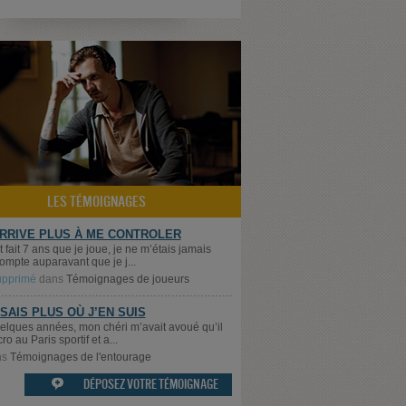
LES TÉMOIGNAGES
ARRIVE PLUS À ME CONTROLER
t fait 7 ans que je joue, je ne m’étais jamais
ompte auparavant que je j...
supprimé
dans
Témoignages de joueurs
 SAIS PLUS OÙ J’EN SUIS
quelques années, mon chéri m’avait avoué qu’il
cro au Paris sportif et a...
ns
Témoignages de l'entourage
DÉPOSEZ VOTRE TÉMOIGNAGE
