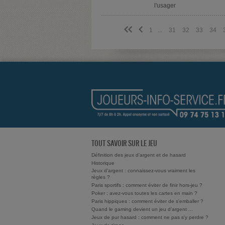
l'usager
<<
<
1
...
31
32
33
34
TOUT SAVOIR SUR LE JEU
Définition des jeux d’argent et de hasard
Historique
Jeux d'argent : connaissez-vous vraiment les
règles ?
Paris sportifs : comment éviter de finir hors-jeu ?
Poker : avez-vous toutes les cartes en main ?
Paris hippiques : comment éviter de s'emballer ?
Quand le gaming devient un jeu d'argent ...
Jeux de pur hasard : comment ne pas s'y perdre ?