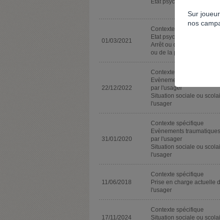
Etat psychique de l'usage
Sur joueur
nos campa
Contexte spécifique
Etat psychique de l'usage
01/03/2021
Arrêt ou diminution de la 
ou de la pratique de jeu
Contexte spécifique
Evènements traumatiques
22/12/2022
par l'usager
Situation sociale ou scola
l'usager
Contexte spécifique
Evènements traumatiques
31/01/2020
par l'usager
Situation sociale ou scola
l'usager
Contexte spécifique
11/06/2018
Prise en charge actuelle 
l'usager
Contexte spécifique
17/11/2024
Situation sociale ou scola