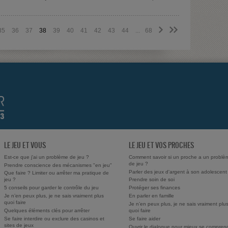
>
>>
35
36
37
38
39
40
41
42
43
44
...
68
LE JEU ET VOUS
LE JEU ET VOS PROCHES
Est-ce que j'ai un problème de jeu ?
Comment savoir si un proche a un problè
de jeu ?
Prendre conscience des mécanismes "en jeu"
Parler des jeux d'argent à son adolescent
Que faire ? Limiter ou arrêter ma pratique de
jeu ?
Prendre soin de soi
5 conseils pour garder le contrôle du jeu
Protéger ses finances
Je n’en peux plus, je ne sais vraiment plus
En parler en famille
quoi faire
Je n’en peux plus, je ne sais vraiment plu
Quelques éléments clés pour arrêter
quoi faire
Se faire interdire ou exclure des casinos et
Se faire aider
sites de jeux
Ouvrir le dialogue pour mieux se compren