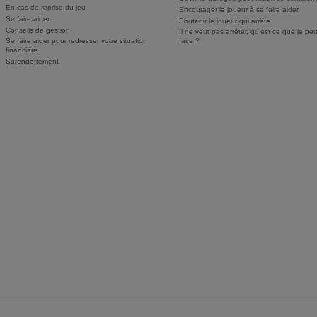
En cas de reprise du jeu
Encourager le joueur à se faire aider
Se faire aider
Soutenir le joueur qui arrête
Conseils de gestion
Il ne veut pas arrêter, qu’est ce que je pe
Se faire aider pour redresser votre situation
faire ?
financière
Surendettement