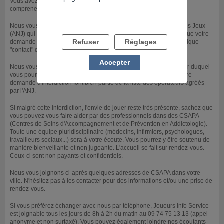
Vous avez engagé une procédure d'interdiction de jeu et vous ne
comprenez pas pourquoi vous pouvez encore jouer.
Nous vous invitons à contacter directement l'Autorité Nationale des Jeux
(ANJ) qui pourra répondre à votre question et vérifier avec vous que votre
Refuser
Réglages
demande est bien enregistrée. Vous trouverez un lien vers la rubrique
"contact" de l'ANJ ci-après.
Accepter
Nous vous joignons également un lien vers le site de l'ANJ à partir duquel
vous pourrez vérifier que les opérateurs de jeu concernés par votre
demande d'interdiction font bien partie de la liste des opérateurs agréés
par l'ANJ.
Si malgré cette interdiction, l'envie de jouer reste très présente, sachez que
vous pouvez vous faire aider par des professionnels dans des CSAPA
(Centres de Soins d'Accompagnement et de Prévention en Addictologie).
Toute une équipe pluridisciplinaire (médecins, infirmiers, psychologues,
travailleurs sociaux...) sera à votre écoute. Vous pourrez y être soutenu de
manière bienveillante et non jugeante. L'accueil se fait sur rendez-vous.
Ceux-ci sont non payants et confidentiels.
Nous vous joignons ci-après quelques adresses de CSAPA dans votre
ville. N'hésitez pas à les contacter pour des informations et/ou une prise de
rendez-vous.
Si vous préférez échanger avec nous par téléphone, Joueurs Info Service
est joignable tous les jours de 8h à 2h du matin au 09 74 75 13 13 (appel
anonyme et non surtaxé). Vous pouvez également joindre nos écoutants