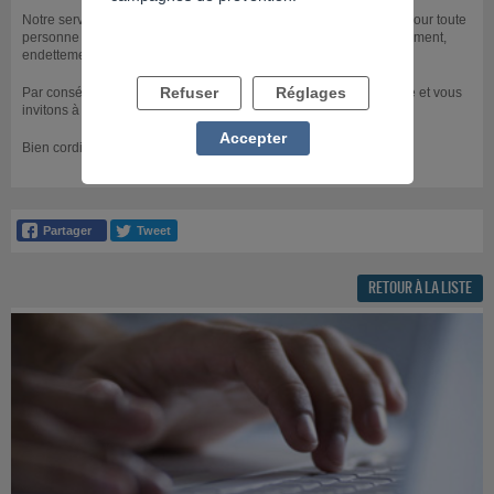
Notre service est un service de soutien, d'écoute et d'orientation pour toute
personne en difficulté avec sa pratique de jeu (dépendance, isolement,
endettement..).
Refuser
Réglages
Par conséquent, nous ne pouvons pas répondre à votre demande et vous
invitons à contacter directement unibet.
Accepter
Bien cordialement,
RETOUR À LA LISTE