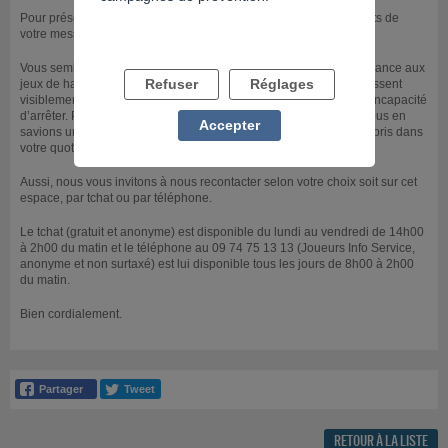
Pour préserver l'anonymat nous avons supprimé certains éléments de
votre message.
Vous semblez être en grande difficulté par rapport à votre dépendance aux
Refuser
Réglages
jeux de hasard et nous vous comprenons. Vos économies connaissent
visiblement une « hémorragie » que vous êtes, peut-être, dans l’incapacité
d’arrêter. Pour mieux vous être utile il nous serait plus aidant si nous en
Accepter
savions un peu plus sur vous et de la place que cette addiction a pris dans
votre quotidien.
Aussi, nous vous invitons à nous recontacter selon votre choix soit sur cet
espace, par tchat ou par téléphone.
Le tchat (gratuit et anonyme) est disponible du lundi au vendredi de 14h00
à 2h00 du matin et le téléphone au 09 74 75 13 13 (Joueurs Info Service,
anonyme et non surtaxé) est lui disponible tous les jours de 8h00 à 2h00
du matin.
Bien cordialement.
RETOUR À LA LISTE