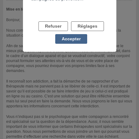
Mise en ligne le 08/04/2021
Bonjour,
Refuser
Réglages
Nous comprenons bien votre désarroi et votre appréhension dans la
situation que vous décrivez.
Accepter
Afin de savoir comment aider votre compagnon, il nous semble que le
mieux placé pour répondre à cette question reste lui-même. En effet, dans
le cadre d’un dialogue apaisé et qui se voudrait constructif, votre conjoint
pourrait formuler ses attentes vis-à-vis de vous et de votre place de
compagne, vous pourriez évoquer vos propres limites face à ses
demandes.
Il reconnaît son addiction, a fait la démarche de se rapprocher d’un
thérapeute mais ne parvient pas à se libérer de celle-ci. Il est important de
savoir qu’il est possible de se faire interdire de jeu si celui-ci est pratiqué
en ligne ou au casino. C'est une solution qui peut être réfléchie ensemble
mais lui seul peut en faire la demande. Nous vous joignons le lien qui vous
apportera les informations concernant cette interdiction.
Vous n’indiquez pas si le psychologue que votre compagnon a rencontré
est spécialisé sur la question de la dépendance. Aussi, il nous semble
important de vous informer que certains thérapeutes sont spécialisés sur la
question. Nous nous permettons de vous joindre un lien qui pourrait vous
permettre d’effectuer une recherche dans votre ville le cas échéant.