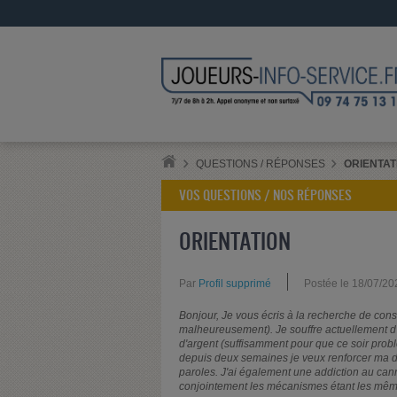
QUESTIONS / RÉPONSES
ORIENTAT
VOS QUESTIONS / NOS RÉPONSES
ORIENTATION
Par
Profil supprimé
Postée le 18/07/20
Bonjour, Je vous écris à la recherche de con
malheureusement). Je souffre actuellement d'u
d'argent (suffisamment pour que ce soir probl
depuis deux semaines je veux renforcer ma
paroles. J'ai également une addiction au can
conjointement les mécanismes étant les mêm