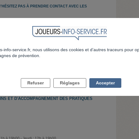
N'HÉSITEZ PAS À PRENDRE CONTACT AVEC LES
UCOULEURS
s-info-service.fr, nous utilisons des cookies et d’autres traceurs pour o
gnes de prévention.
eudi de 10h-13h et de 14h-18h et vendredi jusqu'à 17h00
ous : Lundi de 9h-13h et de 14h-20h - Mardi et jeudi de 9h-12h
 et de 14h-17h00.
VOIR LA FICHE DÉTAILLÉE
Refuser
Réglages
Accepter
INS ET D'ACCOMPAGNEMENT DES PRATIQUES
11h à 19h00 - Jeudi : 12h à 19h00