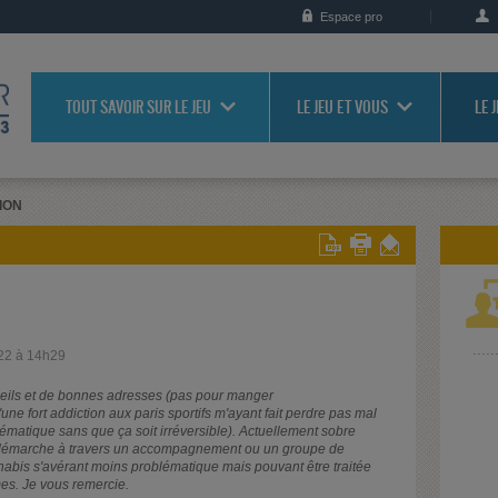
Espace pro
TOUT SAVOIR SUR LE JEU
LE JEU ET VOUS
LE 
ION
22 à 14h29
seils et de bonnes adresses (pas pour manger
ne fort addiction aux paris sportifs m'ayant fait perdre pas mal
ématique sans que ça soit irréversible). Actuellement sobre
 démarche à travers un accompagnement ou un groupe de
nabis s'avérant moins problématique mais pouvant être traitée
es. Je vous remercie.