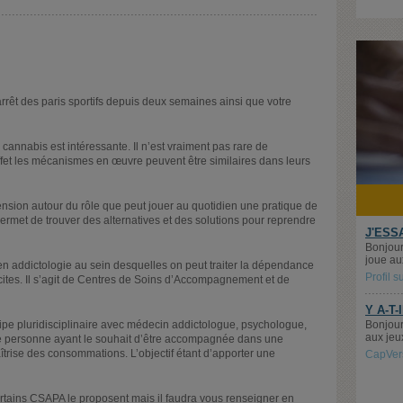
arrêt des paris sportifs depuis deux semaines ainsi que votre
cannabis est intéressante. Il n’est vraiment pas rare de
fet les mécanismes en œuvre peuvent être similaires dans leurs
ension autour du rôle que peut jouer au quotidien une pratique de
met de trouver des alternatives et des solutions pour reprendre
J'ESS
Bonjour
joue aux
s en addictologie au sein desquelles on peut traiter la dépendance
Profil 
licites. Il s’agit de Centres de Soins d’Accompagnement et de
Y A-T-
Bonjour
quipe pluridisciplinaire avec médecin addictologue, psychologue,
aux jeu
oute personne ayant le souhait d’être accompagnée dans une
rise des consommations. L’objectif étant d’apporter une
CapVer
rtains CSAPA le proposent mais il faudra vous renseigner en