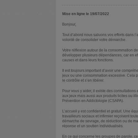
Mise en ligne le 19/07/2022
Bonjour,
Tout d’abord nous saluons vos efforts dans l’
volonté de consolider votre démarche.
Votre réflexion autour de la consommation de 
développer plusieurs dépendances, car en ef
causes et dans leurs fonctions.
Il est toujours important d’avoir une compréh
jeux ou une consommation excessive. Cela per
le contrôle et s’en libérer.
Pour vous y aider, il existe des consultation
aux jeux mais aussi aux produits licites ou il
Prévention en Addictologie (CSAPA).
L’accueil y est confidentiel et gratuit. Une é
travailleurs sociaux et infirmier reçoivent t
démarche de sevrage, de réduction ou de maît
réponse et un soutien individualisés.
En ce qui concerne les groupes de parole, ce