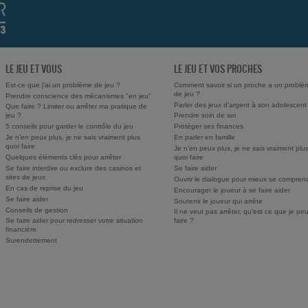
LE JEU ET VOUS
LE JEU ET VOS PROCHES
Est-ce que j'ai un problème de jeu ?
Comment savoir si un proche a un problè
de jeu ?
Prendre conscience des mécanismes "en jeu"
Parler des jeux d'argent à son adolescent
Que faire ? Limiter ou arrêter ma pratique de
jeu ?
Prendre soin de soi
5 conseils pour garder le contrôle du jeu
Protéger ses finances
Je n’en peux plus, je ne sais vraiment plus
En parler en famille
quoi faire
Je n’en peux plus, je ne sais vraiment plu
Quelques éléments clés pour arrêter
quoi faire
Se faire interdire ou exclure des casinos et
Se faire aider
sites de jeux
Ouvrir le dialogue pour mieux se compren
En cas de reprise du jeu
Encourager le joueur à se faire aider
Se faire aider
Soutenir le joueur qui arrête
Conseils de gestion
Il ne veut pas arrêter, qu’est ce que je pe
Se faire aider pour redresser votre situation
faire ?
financière
Surendettement