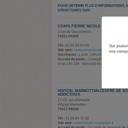
POUR OBTENIR PLUS D'INFORMATIONS, 
STRUCTURES SUIV
CSAPA PIERRE NICOLE : CENTRE VA
3 rue de Vaucouleurs
75011 PARIS
Sur joueur
Tél :
01 55 28 94 00
Site web :
www.pierre-nicole.com
nos campa
Secrétariat :
Lundi : 14h-20h00 - Mardi au j
Accueil du public :
Consultation sur rendez-v
et de 14h-18h - Mercredi et vendredi 9h-13h
HÔPITAL MARMOTTAN-CENTRE DE SO
ADDICTIVES
17-19, rue d'Armaillé
Hôpital Marmottan
75017 PARIS
Tél :
01 56 68 70 30
Site web :
www.hopital-marmottan.fr
Accueil du public :
Du lundi au vendredi de 