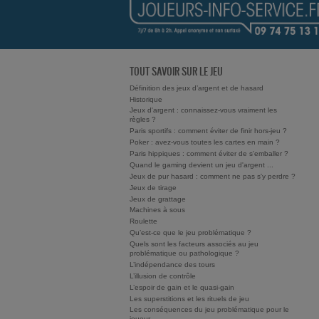
TOUT SAVOIR SUR LE JEU
Définition des jeux d’argent et de hasard
Historique
Jeux d'argent : connaissez-vous vraiment les
règles ?
Paris sportifs : comment éviter de finir hors-jeu ?
Poker : avez-vous toutes les cartes en main ?
Paris hippiques : comment éviter de s'emballer ?
Quand le gaming devient un jeu d'argent ...
Jeux de pur hasard : comment ne pas s'y perdre ?
Jeux de tirage
Jeux de grattage
Machines à sous
Roulette
Qu’est-ce que le jeu problématique ?
Quels sont les facteurs associés au jeu
problématique ou pathologique ?
L’indépendance des tours
L’illusion de contrôle
L’espoir de gain et le quasi-gain
Les superstitions et les rituels de jeu
Les conséquences du jeu problématique pour le
joueur