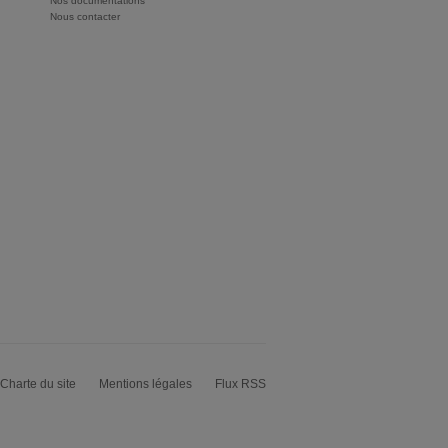
Nos documentations
Nous contacter
Charte du site
Mentions légales
Flux RSS