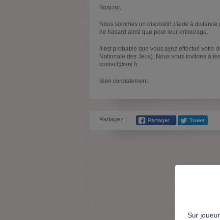
Bonjour,
Nous sommes un dispositif d'aide à distance p
de hasard ainsi que pour leur entourage.
Il est probable que vous ayez effectué votre
Nationale des Jeux). Nous vous invitons à le
contact@anj.fr
Bien cordialement.
Partagez :
Sur joueur