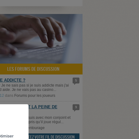
LES FORUMS DE DISCUSSION
JE ADDICTE ?
5
Je ne sais pas si je suis addicte mais j'ai
 aide. Je ne vais pas au casino...
12
dans
Forums pour les joueurs
E QUE ÇA VAUT LA PEINE DE
9
R ?
aire 8 ans que je suis avec mon conjoint et
3 ans que j’ai appris qu’il joue régul...
ns
Forums pour l'entourage
ptimiser
CRÉEZ VOTRE FIL DE DISCUSSION
