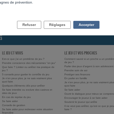
gnes de prévention.
Refuser
Réglages
Accepter
LE JEU ET VOUS
LE JEU ET VOS PROCHES
Est-ce que j'ai un problème de jeu ?
Comment savoir si un proche a un problè
de jeu ?
Prendre conscience des mécanismes "en jeu"
Parler des jeux d'argent à son adolescent
Que faire ? Limiter ou arrêter ma pratique de
jeu ?
Prendre soin de soi
5 conseils pour garder le contrôle du jeu
Protéger ses finances
Je n’en peux plus, je ne sais vraiment plus
En parler en famille
quoi faire
Je n’en peux plus, je ne sais vraiment plu
Quelques éléments clés pour arrêter
quoi faire
Se faire interdire ou exclure des casinos et
Se faire aider
sites de jeux
Ouvrir le dialogue pour mieux se compren
En cas de reprise du jeu
Encourager le joueur à se faire aider
Se faire aider
Soutenir le joueur qui arrête
Conseils de gestion
Il ne veut pas arrêter, qu’est ce que je pe
Se faire aider pour redresser votre situation
faire ?
financière