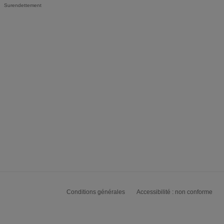
Surendettement
Conditions générales
Accessibilité : non conforme