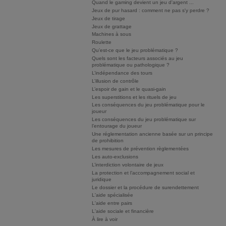
Quand le gaming devient un jeu d'argent ...
Jeux de pur hasard : comment ne pas s'y perdre ?
Jeux de tirage
Jeux de grattage
Machines à sous
Roulette
Qu’est-ce que le jeu problématique ?
Quels sont les facteurs associés au jeu
problématique ou pathologique ?
L’indépendance des tours
L’illusion de contrôle
L’espoir de gain et le quasi-gain
Les superstitions et les rituels de jeu
Les conséquences du jeu problématique pour le
joueur
Les conséquences du jeu problématique sur
l’entourage du joueur
Une réglementation ancienne basée sur un principe
de prohibition
Les mesures de prévention règlementées
Les auto-exclusions
L’interdiction volontaire de jeux
La protection et l’accompagnement social et
juridique
Le dossier et la procédure de surendettement
L'aide spécialisée
L'aide entre pairs
L'aide sociale et financière
À lire à voir