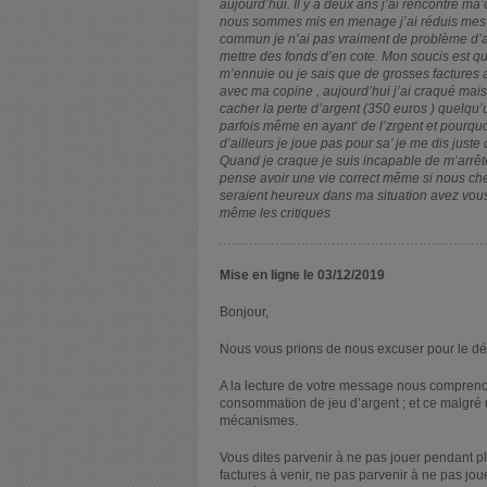
aujourd’hui. Il y a deux ans j’ai rencontré ma
nous sommes mis en menage j’ai réduis mes 
commun je n’ai pas vraiment de problème d’a
mettre des fonds d’en cote. Mon soucis est qu
m’ennuie ou je sais que de grosses factures ar
avec ma copine , aujourd’hui j’ai craqué mais 
cacher la perte d’argent (350 euros ) quelqu’
parfois même en ayant‘ de l’zrgent et pourquoi
d’ailleurs je joue pas pour sa’ je me dis just
Quand je craque je suis incapable de m’arrêter
pense avoir une vie correct même si nous ch
seraient heureux dans ma situation avez vou
même les critiques
Mise en ligne le 03/12/2019
Bonjour,
Nous vous prions de nous excuser pour le dé
A la lecture de votre message nous comprenons
consommation de jeu d’argent ; et ce malgré 
mécanismes.
Vous dites parvenir à ne pas jouer pendant p
factures à venir, ne pas parvenir à ne pas jou