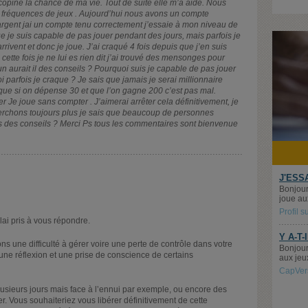
’copine la chance de ma vie. Tout de suite elle m’a aidé. Nous
fréquences de jeux . Aujourd’hui nous avons un compte
rgent jai un compte tenu correctement j’essaie à mon niveau de
e je suis capable de pas jouer pendant des jours, mais parfois je
rivent et donc je joue. J’ai craqué 4 fois depuis que j’en suis
cette fois je ne lui es rien dit j’ai trouvé des mensonges pour
un aurait il des conseils ? Pourquoi suis je capable de pas jouer
 parfois je craque ? Je sais que jamais je serai millionnaire
e que si on dépense 30 et que l’on gagne 200 c’est pas mal.
 Je joue sans compter . J’aimerai arrêter cela définitivement, je
erchons toujours plus je sais que beaucoup de personnes
s des conseils ? Merci Ps tous les commentaires sont bienvenue
J'ESS
Bonjour
joue aux
Profil 
lai pris à vous répondre.
Y A-T-
 une difficulté à gérer voire une perte de contrôle dans votre
Bonjour
une réflexion et une prise de conscience de certains
aux jeu
CapVer
lusieurs jours mais face à l’ennui par exemple, ou encore des
er. Vous souhaiteriez vous libérer définitivement de cette