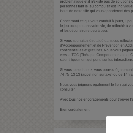
problématique et il n'existe pas de solutions
personnes tant le jeu compulsif est individue
issus de notre site qui vous apporteront des 
Concernant ce qui vous conduit à jouer, il pou
le jeu occupe dans votre vie, de réfléchir à vo
et les déconstruire peu à peu.
Si vous souhaitez être aidé dans ces réflexio
d’Accompagnement et de Prévention en Addict
confidentielles et gratuites. Nous vous joign
vers la TCC (Thérapie Comportementale et Cog
scientifiquement qui porte sur les interactio
Si vous le souhaitez, vous pouvez également
74 75 13 13 (appel non surtaxé) ou de 14h à m
Nous vous joignons également le lien qui vo
consulter.
Avec tous nos encoragements pour trouver l'
Bien cordialement