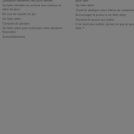
Quelques éléments clés pour arrêter
quoi faire
Se faire interdire ou exclure des casinos et
Se faire aider
sites de jeux
Ouvrir le dialogue pour mieux se compren
En cas de reprise du jeu
Encourager le joueur à se faire aider
Se faire aider
Soutenir le joueur qui arrête
Conseils de gestion
Il ne veut pas arrêter, qu’est ce que je pe
Se faire aider pour redresser votre situation
faire ?
financière
Surendettement