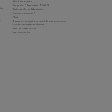
Mentions légales
Rapports d'observation ADALIS
dre
Politique de confidentialité
Qui sommes-nous ?
Chat
ux
Joueurs info service accessible aux personnes
sourdes et malentendantes
Nos documentations
Nous contacter