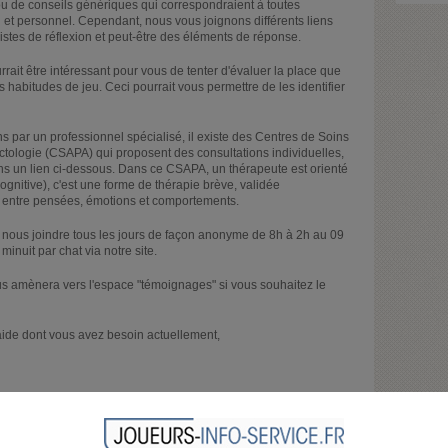
 ou de conseils génériques qui correspondraient à toutes
l et personnel. Cependant, nous vous joignons différents liens
pistes de réflexion et peut-être des éléments de réponse.
rrait être intéressant pour vous de tenter d'évaluer la place que
s habitudes de jeu. Ceci pourrait vous permettre de les identifier
ns par un professionnel spécialisé, il existe des Centres de Soins
ologie (CSAPA) qui proposent des consultations individuelles,
ons un lien ci-dessous. Dans ce CSAPA, un thérapeute est orienté
nitive), c'est une forme de thérapie brève, validée
ns entre pensées, émotions et comportements.
 nous joindre tous les jours de façon anonyme de 8h à 2h au 09
inuit par chat via notre site.
us amènera vers l'espace "témoignages" si vous souhaitez le
aide dont vous avez besoin actuellement,