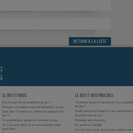
RETOUR À LA LISTE
LE JEU ET VOUS
LE JEU ET VOS PROCHES
Est-ce que j'ai un problème de jeu ?
Comment savoir si un proche a un problè
de jeu ?
Prendre conscience des mécanismes "en jeu"
Parler des jeux d'argent à son adolescent
Que faire ? Limiter ou arrêter ma pratique de
jeu ?
Prendre soin de soi
5 conseils pour garder le contrôle du jeu
Protéger ses finances
Je n’en peux plus, je ne sais vraiment plus
En parler en famille
quoi faire
Je n’en peux plus, je ne sais vraiment plu