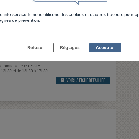
N'HÉSITEZ PAS À PRENDRE CONTACT AVEC LES
s-info-service.fr, nous utilisons des cookies et d’autres traceurs pour o
gnes de prévention.
Refuser
Réglages
Accepter
fre-de-soins/addictologie
8h45 à 12h30 et de 13h30 à 17h30.
horaires que le CSAPA
à 12h30 et de 13h30 à 17h30.
VOIR LA FICHE DÉTAILLÉE