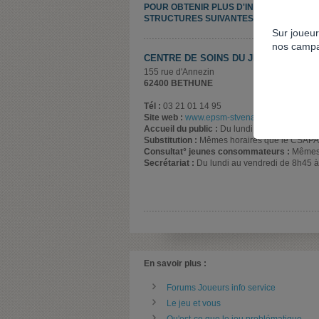
POUR OBTENIR PLUS D'INFORMATIONS, 
STRUCTURES SUIVANTES :
Sur joueur
nos campa
CENTRE DE SOINS DU JEU DE PAUME
155 rue d'Annezin
62400 BETHUNE
Tél :
03 21 01 14 95
Site web :
www.epsm-stvenant.fr/index.php/of
Accueil du public :
Du lundi au vendredi de 
Substitution :
Mêmes horaires que le CSAPA
Consultat° jeunes consommateurs :
Mêmes 
Secrétariat :
Du lundi au vendredi de 8h45 
En savoir plus :
Forums Joueurs info service
Le jeu et vous