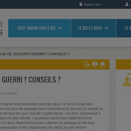
Espace pro
TOUT SAVOIR SUR LE JEU
LE JEU ET VOUS
LE 
GE DE JOUEURS GUERRI ? CONSEILS ?
GUERRI ? CONSEILS ?
19 à 20h46
 copine nous travaillons tous les deux. Je suis ici pour des
ion aux jeux de grattage tout à commencé le jour où j’ai acheté un
je me suis dis que c’est de l’argent facile. J’ai donc commencé à
 plus en plus élevés. J’ai jamais caché mon addiction à ma
s j’ai donc dépensé tous mes salaires au grattage je me suis
 empreunter à des organismes de crédit j’en pie encore