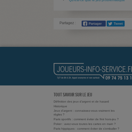
Qu'est-ce que le jeu problématique
Partagez :
TOUT SAVOIR SUR LE JEU
Définition des jeux d’argent et de hasard
Historique
Jeux d'argent : connaissez-vous vraiment les
règles ?
Paris sportifs : comment éviter de finir hors-jeu ?
Poker : avez-vous toutes les cartes en main ?
Paris hippiques : comment éviter de s'emballer ?