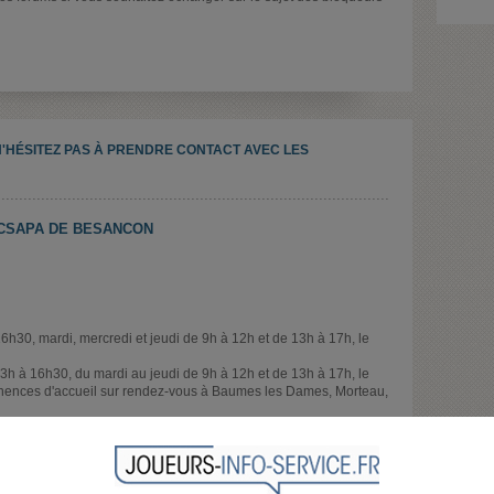
N'HÉSITEZ PAS À PRENDRE CONTACT AVEC LES
 CSAPA DE BESANCON
6h30, mardi, mercredi et jeudi de 9h à 12h et de 13h à 17h, le
3h à 16h30, du mardi au jeudi de 9h à 12h et de 13h à 17h, le
nences d'accueil sur rendez-vous à Baumes les Dames, Morteau,
tations au CSAPA mais également les jeudis après-midi au
se et un mardi sur deux l’après-midi au Service en Santé Étudiant