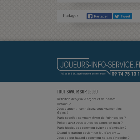
Partagez :
TOUT SAVOIR SUR LE JEU
Définition des jeux d’argent et de hasard
Historique
Jeux d'argent : connaissez-vous vraiment les
règles ?
Paris sportifs : comment éviter de finir hors-jeu ?
Poker : avez-vous toutes les cartes en main ?
Paris hippiques : comment éviter de s'emballer ?
Quand le gaming devient un jeu d'argent ...
Jeux de pur hasard : comment ne pas s'y perdre ?