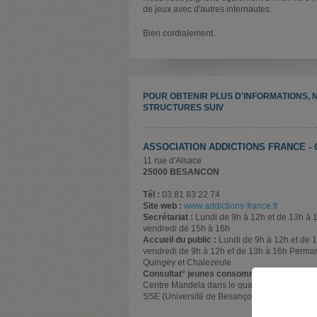
de jeux avec d'autres internautes.
Bien cordialement.
POUR OBTENIR PLUS D'INFORMATIONS, 
STRUCTURES SUIV
ASSOCIATION ADDICTIONS FRANCE -
11 rue d'Alsace
25000 BESANCON
Tél :
03 81 83 22 74
Site web :
www.addictions-france.fr
Secrétariat :
Lundi de 9h à 12h et de 13h à 1
vendredi de 15h à 16h
Accueil du public :
Lundi de 9h à 12h et de 1
vendredi de 9h à 12h et de 13h à 16h Perma
Quingey et Chalezeule
Consultat° jeunes consommateurs :
Consul
Centre Mandela dans le quartier de la Planoi
SSE (Université de Besançon)