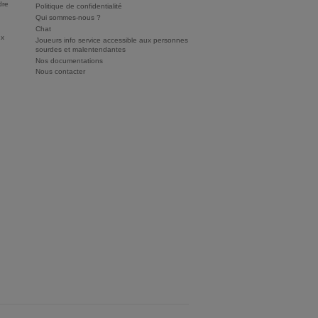
dre
Politique de confidentialité
Qui sommes-nous ?
Chat
ux
Joueurs info service accessible aux personnes
sourdes et malentendantes
Nos documentations
Nous contacter