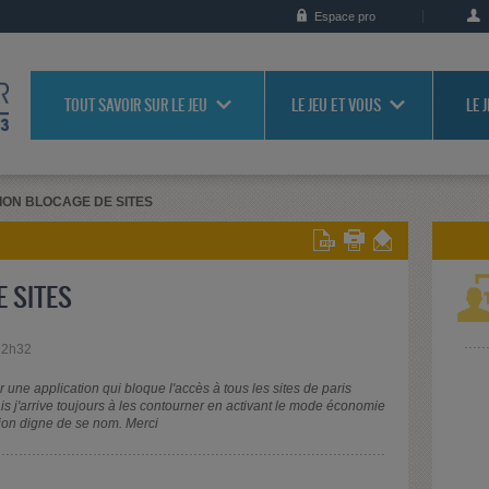
Espace pro
TOUT SAVOIR SUR LE JEU
LE JEU ET VOUS
LE 
ION BLOCAGE DE SITES
 SITES
22h32
r une application qui bloque l'accès à tous les sites de paris
ais j'arrive toujours à les contourner en activant le mode économie
tion digne de se nom. Merci