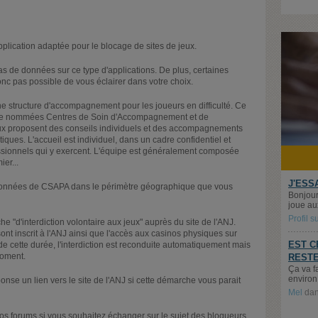
ication adaptée pour le blocage de sites de jeux.
s de données sur ce type d'applications. De plus, certaines
onc pas possible de vous éclairer dans votre choix.
e structure d'accompagnement pour les joueurs en difficulté. Ce
ogie nommées Centres de Soin d'Accompagnement et de
ux proposent des conseils individuels et des accompagnements
ques. L'accueil est individuel, dans un cadre confidentiel et
fessionnels qui y exercent. L'équipe est généralement composée
er...
J'ESS
données de CSAPA dans le périmètre géographique que vous
Bonjour
joue aux
Profil 
e "d'interdiction volontaire aux jeux" auprès du site de l'ANJ.
ont inscrit à l'ANJ ainsi que l'accès aux casinos physiques sur
EST C
e cette durée, l'interdiction est reconduite automatiquement mais
moment.
RESTE
Ça va f
environ 
se un lien vers le site de l'ANJ si cette démarche vous parait
Mel
da
os forums si vous souhaitez échanger sur le sujet des bloqueurs