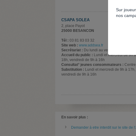
Sur joueur
nos campa
CSAPA SOLEA
2, place Payot
25000 BESANCON
Tél :
03 81 83 03 32
Site web :
www.addsea.fr
Secrétariat :
Du lundi au vendredi de 9h à 1
Accueil du public :
Lundi et mercredi de 9h à
18h, vendredi de 9h à 16h
Consultat° jeunes consommateurs :
Centre
Substitution :
Lundi et mercredi de 9h à 17h, 
vendredi de 9h à 16h
En savoir plus :
Demander à etre interdit sur le site de 