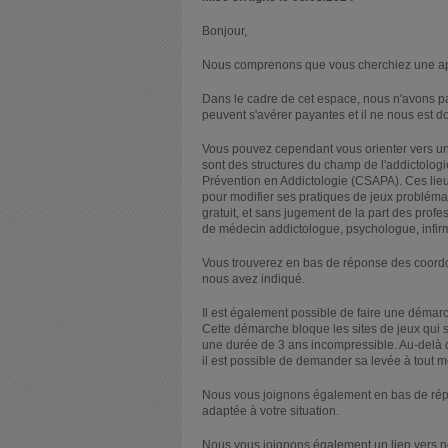
Bonjour,
Nous comprenons que vous cherchiez une appl
Dans le cadre de cet espace, nous n'avons pa
peuvent s'avérer payantes et il ne nous est d
Vous pouvez cependant vous orienter vers un
sont des structures du champ de l'addictol
Prévention en Addictologie (CSAPA). Ces lie
pour modifier ses pratiques de jeux problémati
gratuit, et sans jugement de la part des pro
de médecin addictologue, psychologue, infirmi
Vous trouverez en bas de réponse des coor
nous avez indiqué.
Il est également possible de faire une démarch
Cette démarche bloque les sites de jeux qui s
une durée de 3 ans incompressible. Au-delà d
il est possible de demander sa levée à tout 
Nous vous joignons également en bas de répon
adaptée à votre situation.
Nous vous joignons également un lien vers n