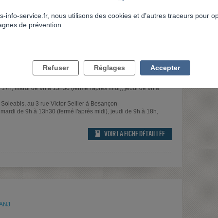
VOIR LA FICHE DÉTAILLÉE
s-info-service.fr, nous utilisons des cookies et d’autres traceurs pour o
gnes de prévention.
Refuser
Réglages
Accepter
6h, hormis le mardi ouverture jusqu'à 13h30
 17h, mardi de 9h à 13h30 (fermé l'après midi), jeudi de 9h à
 Soleabis, au 3 rue Victor Sellier à Besançon
mardi de 9h à 13h30 (fermé l'après midi), jeudi de 9h à 18h,
VOIR LA FICHE DÉTAILLÉE
l'ANJ