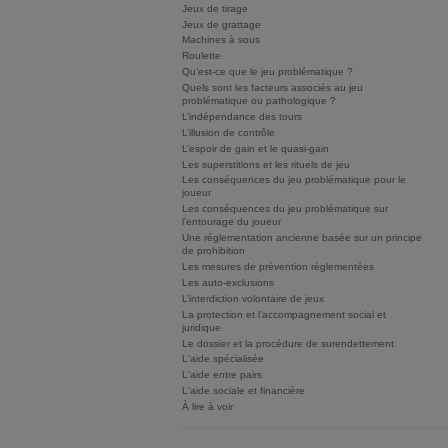
Jeux de tirage
Jeux de grattage
Machines à sous
Roulette
Qu’est-ce que le jeu problématique ?
Quels sont les facteurs associés au jeu
problématique ou pathologique ?
L’indépendance des tours
L’illusion de contrôle
L’espoir de gain et le quasi-gain
Les superstitions et les rituels de jeu
Les conséquences du jeu problématique pour le
joueur
Les conséquences du jeu problématique sur
l’entourage du joueur
Une réglementation ancienne basée sur un principe
de prohibition
Les mesures de prévention règlementées
Les auto-exclusions
L’interdiction volontaire de jeux
La protection et l’accompagnement social et
juridique
Le dossier et la procédure de surendettement
L'aide spécialisée
L'aide entre pairs
L'aide sociale et financière
À lire à voir