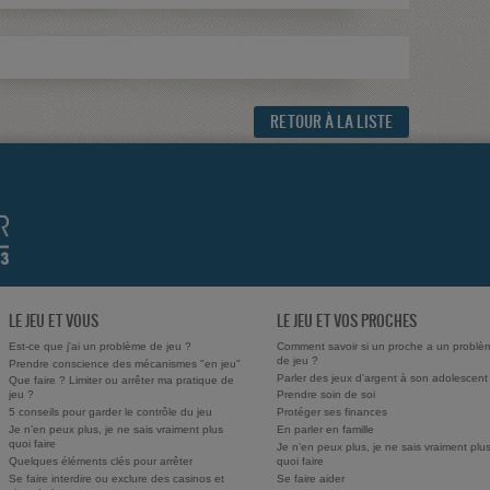
RETOUR À LA LISTE
LE JEU ET VOUS
LE JEU ET VOS PROCHES
Est-ce que j'ai un problème de jeu ?
Comment savoir si un proche a un problè
de jeu ?
Prendre conscience des mécanismes "en jeu"
Parler des jeux d'argent à son adolescent
Que faire ? Limiter ou arrêter ma pratique de
jeu ?
Prendre soin de soi
5 conseils pour garder le contrôle du jeu
Protéger ses finances
Je n’en peux plus, je ne sais vraiment plus
En parler en famille
quoi faire
Je n’en peux plus, je ne sais vraiment plu
Quelques éléments clés pour arrêter
quoi faire
Se faire interdire ou exclure des casinos et
Se faire aider