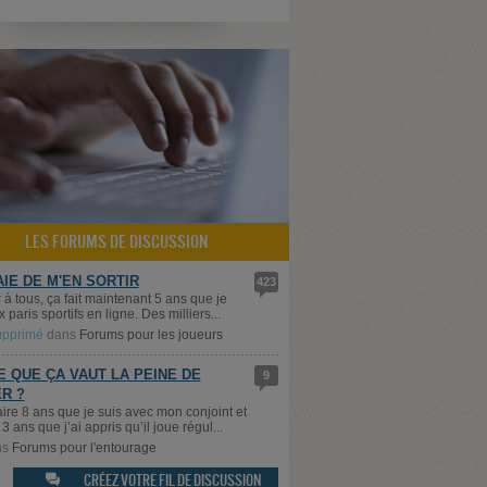
LES FORUMS DE DISCUSSION
AIE DE M'EN SORTIR
423
 à tous, ça fait maintenant 5 ans que je
 paris sportifs en ligne. Des milliers...
supprimé
dans
Forums pour les joueurs
E QUE ÇA VAUT LA PEINE DE
9
R ?
aire 8 ans que je suis avec mon conjoint et
3 ans que j’ai appris qu’il joue régul...
ns
Forums pour l'entourage
CRÉEZ VOTRE FIL DE DISCUSSION
