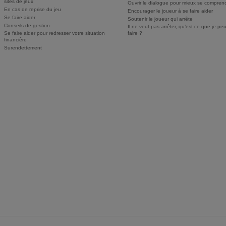
sites de jeux
Ouvrir le dialogue pour mieux se compren
En cas de reprise du jeu
Encourager le joueur à se faire aider
Se faire aider
Soutenir le joueur qui arrête
Conseils de gestion
Il ne veut pas arrêter, qu’est ce que je pe
Se faire aider pour redresser votre situation
faire ?
financière
Surendettement