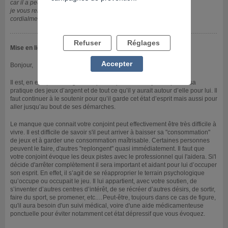
car il a peur du manque et de tombé dans un état dépressif...
je vous remercie
cordialment
Refuser
Réglages
Mise en ligne le 11/01/2016
Accepter
Bonjour,
Il est, en effet, encourageant et positif que votre conjoint repense sa
pratique des jeux d’argent et de tout ce qu’il y aurait autour d’elle pour lui. Il
faut continuer à le soutenir pour qu’il garde cet état d’esprit mais aussi pour
aller jusqu’au bout de ses démarches.
Le manque que connait votre conjoint peut effectivement être très difficile à
vivre. Il est difficile de savoir s'il peut arriver à baisser sa "consommation"
de jeux et à garder une consommation maîtrisable. Certaines personnes
peuvent le faire, d'autres "replongent" quasi immédiatement. Il faut que
votre conjoint évoque les deux pistes avec le professionnel qui l'aidera. Si'l
décide d'arrêter complètement il sera important et aidant pour lui d’occuper
son esprit. En effet, il s’agit de se réapproprier le terrain psychologique
qu’occupe ou occupait le jeu. Il lui appartient, avec votre soutien, de
s’inventer d’autres centres d’intérêt, de se récréer d’autres désirs, de sortir,
faire du sport, se promener, etc.…Peut-être, toujours dans ce cas de figure,
qu'il aura besoin d'un suivi médical, voire d'une aide médicamenteuse
ponctuelle pour éviter notamment cet état dépressif que vous évoquez.