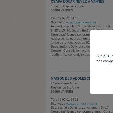
CSAPA DOUAR NEVEZ À VANNES
6 rue du Capitaine Jude
56000 VANNES
Tél :
02 97 01 34 18
Site web :
www.douarnevez.com
Accueil du public :
Sur rendez-vous : Lundi 
8h45 à 15h30, Jeudi : 8h45 - 18h00, Vendred
Consultat° jeunes consommateurs :
Sur pla
Adolescents, tous les mercredis de 10h à 16h,
(prise de rendez-vous au 02 97 01 65 40).
Substitution :
Délivrance de traitement de sub
Centre :
Consultation avancée à Sarzeau, ass
jeudis, prise de rendez-vous au secrétariat 
Sur joueur
nos campa
MAISON DES ADOLESCENTS DU MORBI
24 rue Pierre Ache
Résidence Ste Anne
56000 VANNES
Tél :
02 97 01 33 21
Site web :
www.epsm-morbihan.fr
Secrétariat :
Du lundi au vendredi : 9h-17h
Consultat° jeunes consommateurs :
Consul