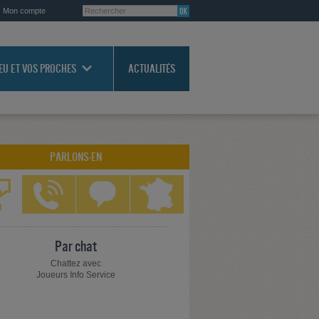
Mon compte
JEU ET VOS PROCHES
ACTUALITÉS
PARLONS-EN
Par chat
Chattez avec
Joueurs Info Service