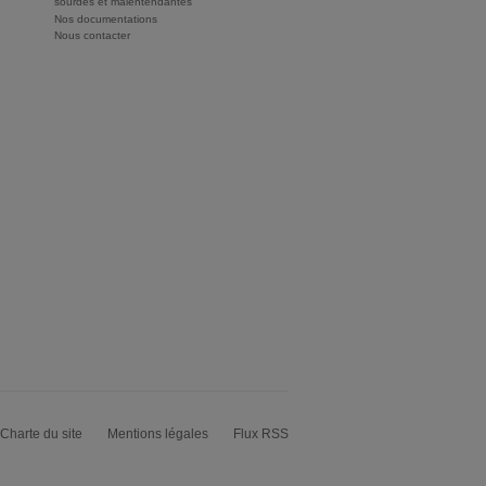
sourdes et malentendantes
Nos documentations
Nous contacter
Charte du site
Mentions légales
Flux RSS