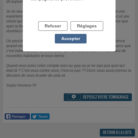
dit aujourd’hui tu dis Stop demain tu rechutes ..
Je ne veux pas parler de ce qui n’a perdu parce que pour moi c’est une
expérience, aujourd’hui j’ai décidé d’arrêter parce que ce n’est pas un jeu
virtuel qui va prendre possession de ma vie. Je me sens libéré parce que
Refuser
Réglages
ayez la force de dire non et restez là dessus il y a un lion en nous,
réveillez-le !
Accepter
On peut regagner l’argent perdu mais pas le temps. Prenez conscience
quand vous avez un peu d’argent, forcez-vous à le garder. C’est parce que
c’est votre habitude de miser pour sa c’est toujours pareil, nourrissez de
nouvelles habitudes et vous verrez.
Quand vous aviez créer compte xxxx ou yyyy ou je ne sais pas quoi qui
était là ? C'est vous contre vous, n'est-ce pas ?? Donc vous aussi prenez la
décision de vous écarter de cela ok
Soyez heureux !!!!
DÉPOSEZ VOTRE TÉMOIGNAGE

RETOUR À LA LISTE