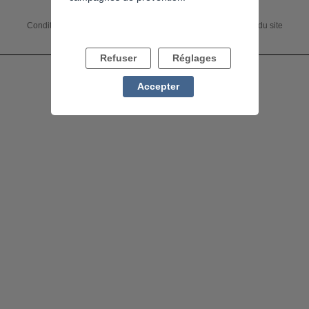
Conditions générales
Accessibilité : non conforme
Charte du site
Mentions légales
Flux RSS
Refuser
Réglages
Accepter