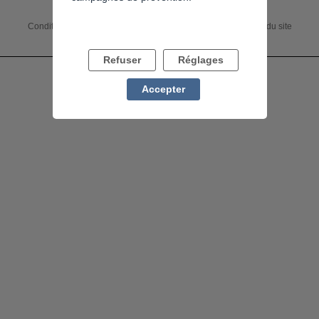
Conditions générales
Accessibilité : non conforme
Charte du site
Mentions légales
Flux RSS
Refuser
Réglages
Accepter