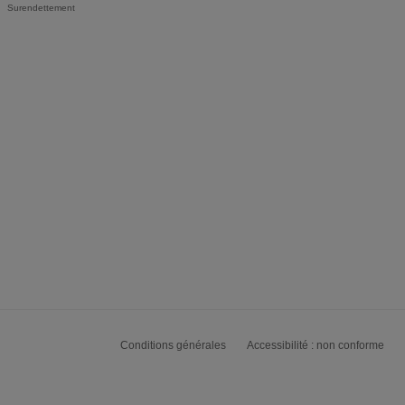
Surendettement
Conditions générales
Accessibilité : non conforme