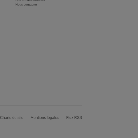
Nous contacter
Charte du site
Mentions légales
Flux RSS