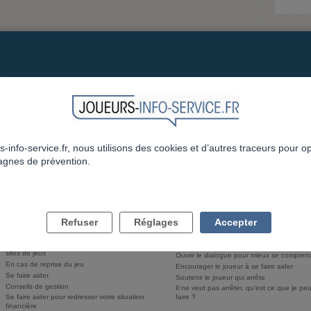
LE JEU ET VOUS
LE JEU ET VOS PROCHES
s-info-service.fr, nous utilisons des cookies et d’autres traceurs pour o
gnes de prévention.
Est-ce que j'ai un problème de jeu ?
Comment savoir si un proche a un problè
de jeu ?
Prendre conscience des mécanismes "en jeu"
Parler des jeux d'argent à son adolescent
Que faire ? Limiter ou arrêter ma pratique de
jeu ?
Prendre soin de soi
5 conseils pour garder le contrôle du jeu
Protéger ses finances
Je n’en peux plus, je ne sais vraiment plus
En parler en famille
Refuser
Réglages
Accepter
quoi faire
Je n’en peux plus, je ne sais vraiment plu
Quelques éléments clés pour arrêter
quoi faire
Se faire interdire ou exclure des casinos et
Se faire aider
sites de jeux
Ouvrir le dialogue pour mieux se compren
En cas de reprise du jeu
Encourager le joueur à se faire aider
Se faire aider
Soutenir le joueur qui arrête
Conseils de gestion
Il ne veut pas arrêter, qu’est ce que je pe
Se faire aider pour redresser votre situation
faire ?
financière