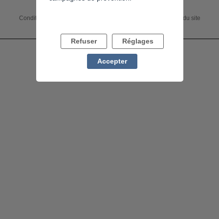
Conditions générales
Accessibilité : non conforme
Charte du site
Mentions légales
Flux RSS
Refuser
Réglages
Accepter