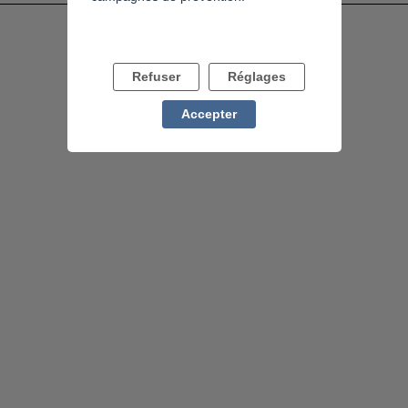
Refuser
Réglages
Accepter