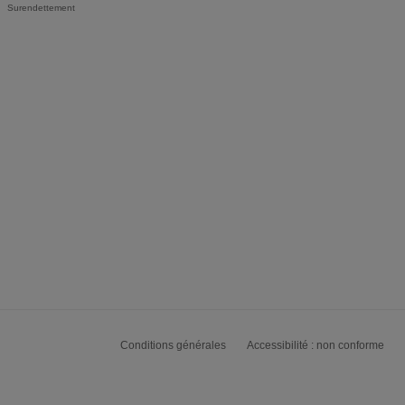
Surendettement
Conditions générales
Accessibilité : non conforme