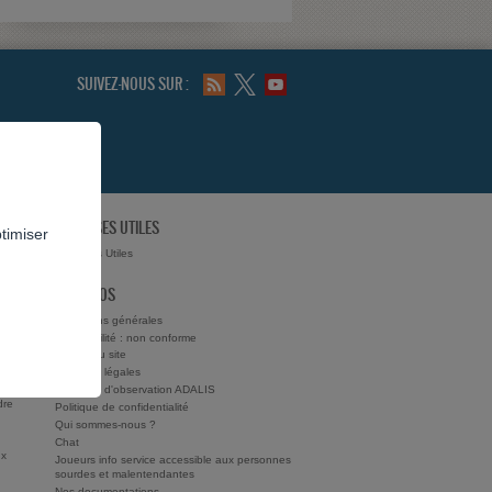
SUIVEZ-NOUS SUR :
ADRESSES UTILES
ptimiser
me
Adresses Utiles
À PROPOS
Conditions générales
Accessibilité : non conforme
s
Charte du site
Mentions légales
Rapports d'observation ADALIS
dre
Politique de confidentialité
Qui sommes-nous ?
Chat
ux
Joueurs info service accessible aux personnes
sourdes et malentendantes
Nos documentations