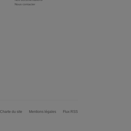
Nous contacter
Charte du site
Mentions légales
Flux RSS