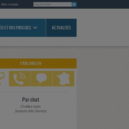
Mon compte
JEU ET VOS PROCHES
ACTUALITÉS
PARLONS-EN
Par chat
Chattez avec
Joueurs Info Service