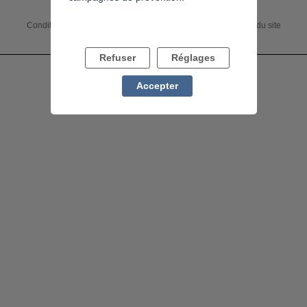
Conditions générales
Accessibilité : non conforme
Charte du site
Mentions légales
Flux RSS
Refuser
Réglages
Accepter