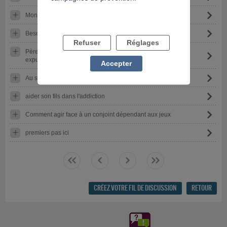
Mon fils est adict aux jeux en ligne
Besoin de témoignages
Refuser
Réglages
Père de 67 ans accro aux jeux et mère sous emprise et
expulsion du logement
Accepter
Au secours
aider son fils dans l'addiction
Comment agir face à un conjoint dépendant aux jeux
premiers pas ici
<<
<
>
>>
CRÉEZ VOTRE FIL DE DISCUSSION
RETOUR