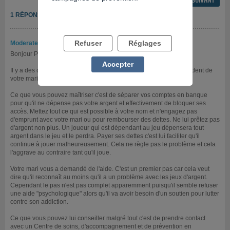
1 RÉPONSE
Refuser
Réglages
Moderateur
- 28/04/2026 à 09h59
Bonjour Portugal,
Accepter
Il y a des choses que vous pouvez maîtriser et d'autres qui dépendent de
votre mari.
Ce que vous pouvez maîtriser c'est de séparer vos comptes en banque
pour qu'il ne dépense pas votre argent et effectivement de bloquer ses
accès. Mettez tout ce qui est possible à votre nom et n'engagez pas
d'emprunt avec votre mari ou pour rembourser des dettes. Ne lui prêtez pas
d'argent non plus. Un joueur qui est dépendant au jeu dépensera tout
argent dans le jeu et le perdra. Payer ses dettes c'est lui faciliter qu'il
continue à jouer malheureusement. Cela ne règle pas le problème et cela
l'aggrave au contraire tant qu'il joue.
Votre mari vous a demandé de l'aide. C'est un premier pas car cela veut
dire qu'il reconnaît au moins qu'il a un problème avec les jeux d'argent.
Cependant le pas n'est pas complet apparemment puisqu'il semble refuser
une aide "psychologique" alors qu'il va avoir besoin d'un soutien pour lutter
contre son addiction.
Ce que vous pouvez lui conseiller malgré tout c'est de prendre contact
avec un Centre de soins, d'accompagnement et de prévention en